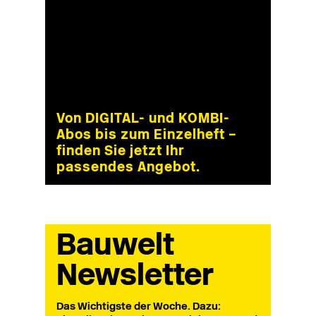
Von DIGITAL- und KOMBI-
Abos bis zum Einzelheft –
finden Sie jetzt Ihr
passendes Angebot.
Bauwelt
Newsletter
Das Wichtigste der Woche. Dazu: