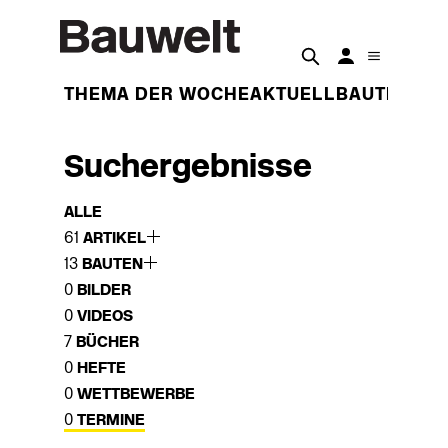
THEMA DER WOCHE
AKTUELL
BAUTEN
BET
Suchergebnisse
ALLE
61
ARTIKEL
13
BAUTEN
0
BILDER
0
VIDEOS
7
BÜCHER
0
HEFTE
0
WETTBEWERBE
0
TERMINE