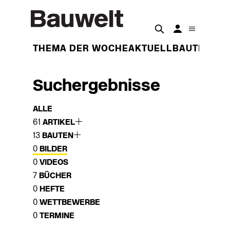
THEMA DER WOCHE
AKTUELL
BAUTEN
BET
Suchergebnisse
ALLE
61
ARTIKEL
13
BAUTEN
0
BILDER
0
VIDEOS
7
BÜCHER
0
HEFTE
0
WETTBEWERBE
0
TERMINE