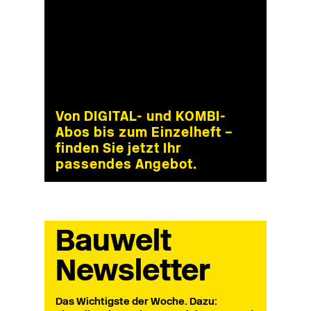
Von DIGITAL- und KOMBI-
Abos bis zum Einzelheft –
finden Sie jetzt Ihr
passendes Angebot.
Bauwelt
Newsletter
Das Wichtigste der Woche. Dazu: