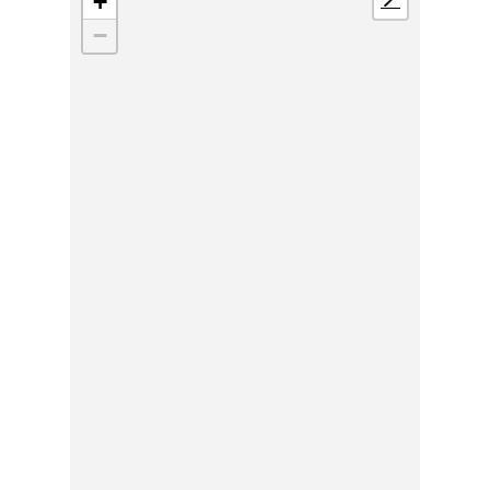
+
📍
−