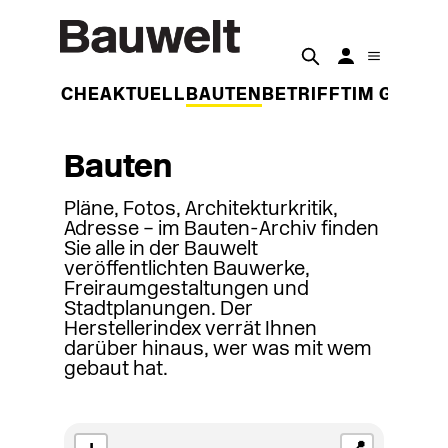
DER WOCHE
AKTUELL
BAUTEN
BETRIFFT
IM GESPR
Bauten
Pläne, Fotos, Architekturkritik,
Adresse – im Bauten-Archiv finden
Sie alle in der Bauwelt
veröffentlichten Bauwerke,
Freiraumgestaltungen und
Stadtplanungen. Der
Herstellerindex verrät Ihnen
darüber hinaus, wer was mit wem
gebaut hat.