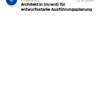
in Hamburg
22.07.2026
Architekt:in (m/w/d) für
entwurfsstarke Ausführungsplanung
LPH5 in Hamburg
Henke & Partner
HENKE + PARTNER ist ein
hochspezialisiertes Architekturbüro für
anspruchsvolle Bauten im
Gesundheits-/Forschungsbau und
Denkmalschutz.
MEHR
in Hamburg
18.07.2026
Wiss. Mitarbeiter:in – Architektur und
Städtebaulicher Entwurf (m/w/d)
HafenCity Universität Hamburg
Wissenschaftliche Mitarbeit in
Architektur und Städtebaulichem
Entwurf an der HafenCity Universität
Hamburg, 50% Arbeitszeit, 3 Jahre
befristet.