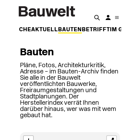
DER WOCHE
AKTUELL
BAUTEN
BETRIFFT
IM GESPR
Bauten
Pläne, Fotos, Architekturkritik,
Adresse – im Bauten-Archiv finden
Sie alle in der Bauwelt
veröffentlichten Bauwerke,
Freiraumgestaltungen und
Stadtplanungen. Der
Herstellerindex verrät Ihnen
darüber hinaus, wer was mit wem
gebaut hat.