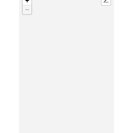
+
📍
−