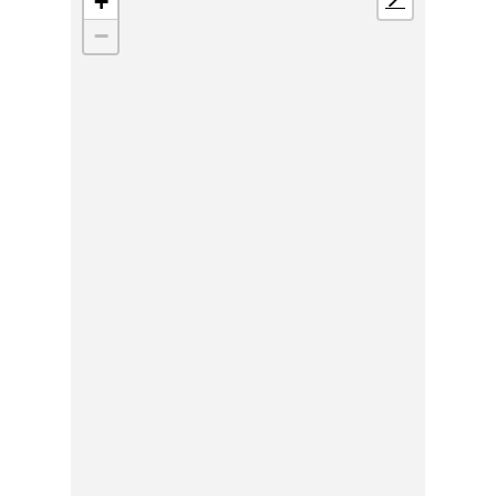
+
📍
−