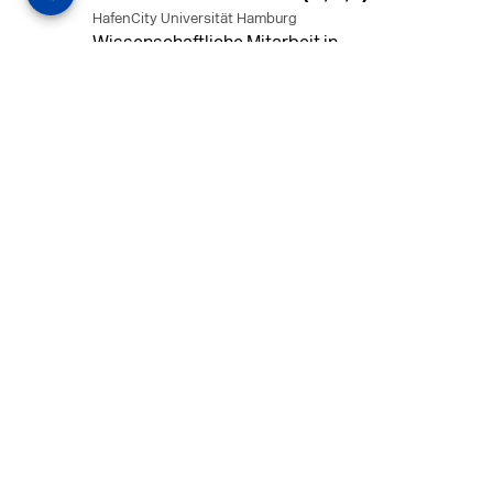
HafenCity Universität Hamburg
Wissenschaftliche Mitarbeit in
Architektur und Städtebaulichem
Entwurf an der HafenCity Universität
Hamburg, 50% Arbeitszeit, 3 Jahre
befristet.
MEHR
in Ahaus (+1 weiterer Standort)
14.07.2026
Architekt (m/w/d) für LPH 1-5 in Ahaus
oder Dortmund
farwickgrote partner Architekten BDA
Stadtplaner PartmbB
Architekt (m/w/d) gesucht: Nachhaltige
Projekte, starkes Team, flexible
Arbeitszeiten und beste
Entwicklungschancen in Ahaus oder
Dortmund
MEHR