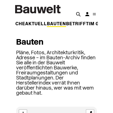
DER WOCHE
AKTUELL
BAUTEN
BETRIFFT
IM GESPR
Bauten
Pläne, Fotos, Architekturkritik,
Adresse – im Bauten-Archiv finden
Sie alle in der Bauwelt
veröffentlichten Bauwerke,
Freiraumgestaltungen und
Stadtplanungen. Der
Herstellerindex verrät Ihnen
darüber hinaus, wer was mit wem
gebaut hat.