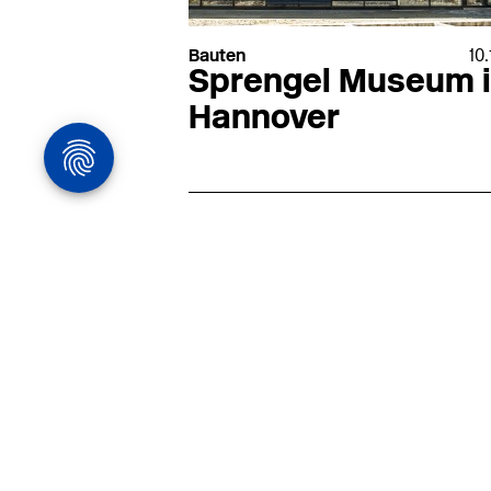
Bauten
10.
Sprengel Museum 
Hannover
Architekturstelle
in Hamburg
22.07
Architekt:in (m/w/d) für
entwurfsstarke Ausführungspla
LPH5 in Hamburg
Henke & Partner