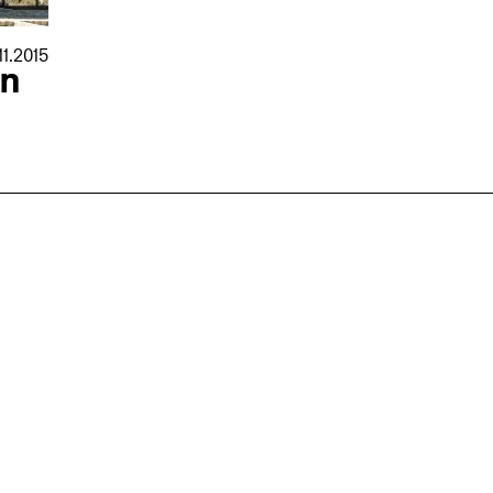
11.2015
in
nmarkt
.2026
in Hamburg
18.07.2026
in Ahau
Wiss. Mitarbeiter:in – Architektur und
Archi
nung
Städtebaulicher Entwurf (m/w/d)
oder
HafenCity Universität Hamburg
farwick
Wissenschaftliche Mitarbeit in
Stadtp