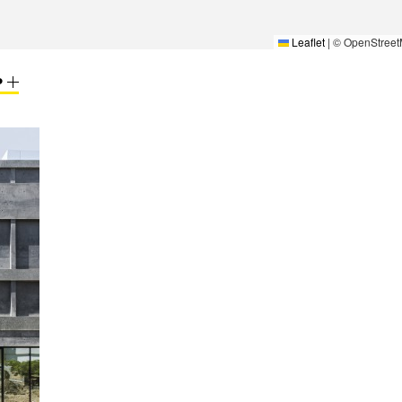
Leaflet
|
© OpenStreet
P