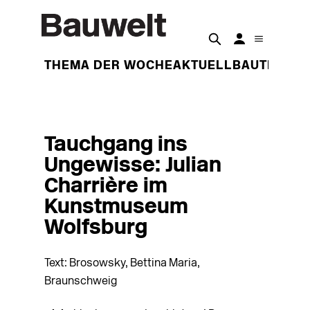
THEMA DER WOCHE
AKTUELL
BAUTEN
BET
Tauchgang ins
Ungewisse: Julian
Charrière im
Kunstmuseum
Wolfsburg
Text: Brosowsky, Bettina Maria,
Braunschweig