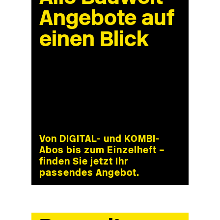
Angebote auf
einen Blick
Von DIGITAL- und KOMBI-
Abos bis zum Einzelheft –
finden Sie jetzt Ihr
passendes Angebot.