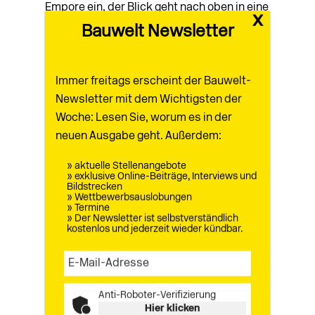
Empore ein, der Blick geht nach oben in eine
x
Projektion. Das Video „Albedo“ aus dem
Bauwelt Newsletter
Jahr 2025 widmet sich den schmelzenden
Eisbergen der Arktis, wahrzunehmen aus
nächtlicher Unterwasserperspektive.
Immer freitags erscheint der Bauwelt-
Längst sind sie Menetekel unseres
Newsletter mit dem Wichtigsten der
Lifestyles, da deutlich mehr für den Schutz
Woche: Lesen Sie, worum es in der
der Biosphäre nötig ist als
neuen Ausgabe geht. Außerdem:
Minimalkompromisse in Kabinetten oder
» aktuelle Stellenangebote
auf Weltklimakonferenzen.
» exklusive Online-Beiträge, Interviews und
Bildstrecken
» Wettbewerbsauslobungen
» Termine
» Der Newsletter ist selbstverständlich
kostenlos und jederzeit wieder kündbar.
aus
Bauwelt 12.2026
Artikel als pdf
0 Kommentare
Anti-Roboter-Verifizierung
Hier klicken