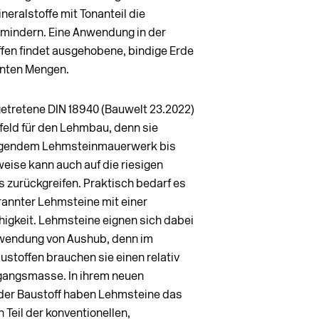
neralstoffe mit Tonanteil die
rmindern. Eine Anwendung in der
fen findet ausgehobene, bindige Erde
kanten Mengen.
 getretene DIN 18940 (Bauwelt 23.2022)
feld für den Lehmbau, denn sie
ragendem Lehmsteinmauerwerk bis
ise kann auch auf die riesigen
zurückgreifen. Praktisch bedarf es
rannter Lehmsteine mit einer
igkeit. Lehmsteine eignen sich dabei
rwendung von Aushub, denn im
stoffen brauchen sie einen relativ
usgangsmasse. In ihrem neuen
der Baustoff haben Lehmsteine das
n Teil der konventionellen,