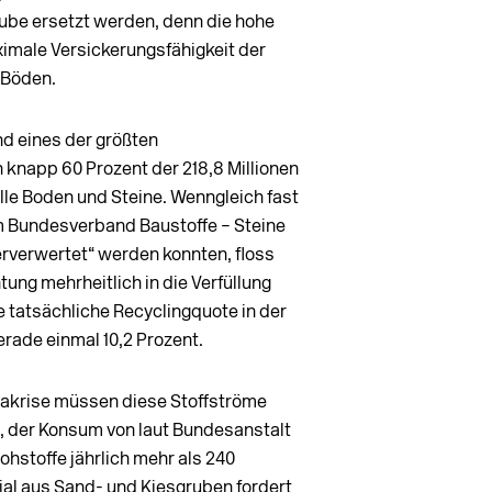
rube ersetzt werden, denn die hohe
ximale Versickerungsfähigkeit der
 Böden.
nd eines der größten
knapp 60 Prozent der 218,8 Millionen
le Boden und Steine. Wenngleich fast
m Bundesverband Baustoffe – Steine
erverwertet“ werden konnten, floss
ung mehrheitlich in die Verfüllung
 tatsächliche Recycling­quote in der
erade einmal 10,2 Prozent.
makrise müssen diese Stoffströme
n, der Konsum von laut Bundesanstalt
hstoffe jährlich mehr als 240
rial aus Sand- und Kiesgruben fordert