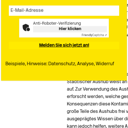
mineralischen Baustoffe zu 
in der Herstellung und bei Ver
wie Zement, restlos wiederv
Anti-Roboter-Verifizierung
Lehmsteine eignen sich bei U
Hier klicken
für neue Lehmbaustoffe und 
Friendly
Captcha ⇗
Kreislauffähigkeit.
Melden Sie sich jetzt an!
Von der Theorie in die Praxis
Beispiele, Hinweise: Datenschutz, Analyse, Widerruf
In der Umsetzung muss diese
Städtischer Aushub weist an 
auf. Zur Verwendung des Au
erforscht werden, welche ge
Konsequenzen diese Kontamin
große Teile des Aushubs frei 
ausgeprägtes Wissen über di
kann jedoch helfen, weitere A