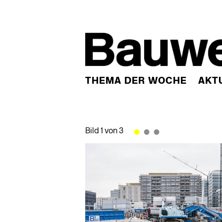
THEMA DER WOCHE
AKT
•
•
•
Bild 1 von 3