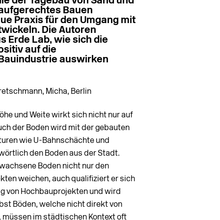
, die der Tagebau von Sand und
slaufgerechtes Bauen
eue Praxis für den Umgang mit
wickeln. Die Autoren
 Erde Lab, wie sich die
itiv auf die
Bauindustrie auswirken
 Kretschmann, Micha, Berlin
he und Weite wirkt sich nicht nur auf
auch der Boden wird mit der gebauten
kturen wie U-Bahnschächte und
örtlich den Boden aus der Stadt.
ewachsene Boden nicht nur den
ten weichen, auch qualifiziert er sich
rag von Hochbauprojekten und wird
st Böden, welche nicht direkt von
müssen im städtischen Kontext oft