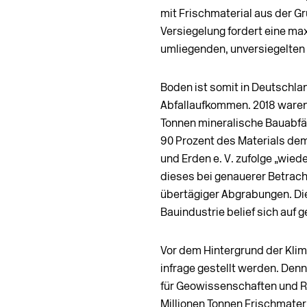
mit Frischmaterial aus der G
Versiegelung fordert eine ma
umliegenden, unversiegelten
Boden ist somit in Deutschla
Abfallaufkommen. 2018 waren 
Tonnen mineralische Bauabfäl
90 Prozent des Materials de
und Erden e. V. zufolge „wied
dieses bei genauerer Betracht
übertägiger Abgrabungen. Die
Bauindustrie belief sich auf g
Vor dem Hintergrund der Kli
infrage gestellt werden. Den
für Geowissenschaften und Ro
Millionen Tonnen Frisch­mate