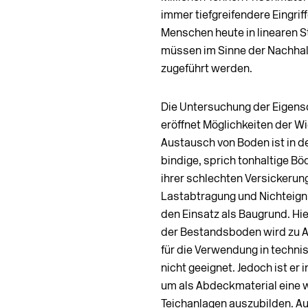
immer tiefgreifendere Eingrif
Menschen heute in linearen
müssen im Sinne der Nachhalti
zugeführt werden.
Die Untersuchung der Eigens
eröffnet Möglichkeiten der W
Austausch von Boden ist in de
bindige, sprich tonhaltige Bö
ihrer schlechten Versickerun
Lastabtragung und Nichteignu
den Einsatz als Baugrund. Hi
der Bestandsboden wird zu Abf
für die Verwendung in techni
nicht geeignet. Jedoch ist er 
um als Abdeckmaterial eine 
Teichanlagen auszubilden. Auc