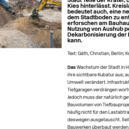
Stadt Teile der Krater
Kies hinterlässt. Krei
bedeutet auch, eine n
dem Stadtboden zu ent
erforschen am Bauhaus
Nutzung von Aushub pos
Dekarbonisierung der 
kann.
Text: Gäth, Christian, Berlin;
Das
Wachstum der Stadt in Hö
ihre sichtbare Kubatur aus; 
Umwelt verändert. Infrastru
Tiefgaragen verdrängen wortw
Jedoch muss der natürlich g
Bauvolumen von Tiefbauprojek
häufig nicht für den Lastabt
deswegen ausgetauscht. Selb
Bauwerken überbaut werden, 