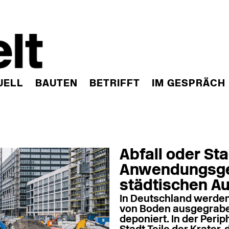
UELL
BAUTEN
BETRIFFT
IM GESPRÄCH
Abfall oder St
Anwendungsge
städtischen A
In Deutschland werden 
von Boden ausgegraben
deponiert. In der Perip