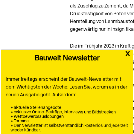
als Zuschlag zu Zement, da Mi
Druckfestigkeit von Beton ve
Herstellung von Lehmbaustof
gegenwärtig nur in insignifi
Die im Frühjahr 2023 in Kraft
x
eröffnet ein neues Handlungs
Bauwelt Newsletter
ermöglicht das Bauen mit t
Gebäudeklasse 4; diese Bauwe
Mengen ungenutzten Aushubs 
Immer freitags erscheint der Bauwelt-Newsletter mit
hierzu der Herstellung ungeb
dem Wichtigsten der Woche: Lesen Sie, worum es in der
entsprechenden Leistungsfäh
neuen Ausgabe geht. Außerdem:
besonders für die Wiederve
» aktuelle Stellenangebote
Vergleich zu anderen Lehmbau
» exklusive Online-Beiträge, Interviews und Bildstrecken
ge­ringen Tonanteil in der A
» Wettbewerbsauslobungen
» Termine
Anwendungsprofil als tragen
» Der Newsletter ist selbstverständlich kostenlos und jederzeit
wieder kündbar.
Potenzial, einen signifikan­-te