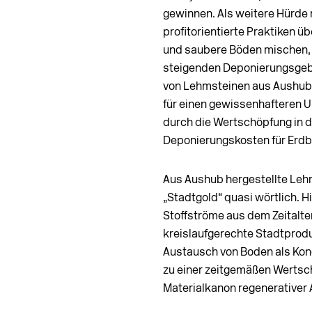
gewinnen. Als weitere Hürde
profitorientierte Praktiken ü
und saubere Böden mischen,
steigenden Deponierungsgebü
von Lehmsteinen aus Aushub 
für einen gewissenhaf­teren
durch die Wertschöpfung in 
Deponierungskosten für Erdb
Aus Aushub hergestellte Leh
„Stadtgold“ quasi wörtlich. Hi
Stoffströme aus dem Zeitalter 
kreislaufgerechte Stadtprodu
Austausch von Boden als Kon
zu einer zeitgemäßen Wertsc
Materialkanon regenerativer 