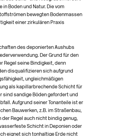
fe in Boden und Natur. Die vom
 Stoffströmen bewegten Bodenmassen
gkeit einer zirkulären Praxis
chaften des deponierten Aushubs
iederverwendung. Der Grund für den
r Regel seine Bindigkeit, denn
den disqualifizieren sich aufgrund
gsfähigkeit, ungleichmäßigen
ng als kapillarbrechende Schicht für
er sind sandige Böden gefordert und
all. Aufgrund seiner Tonanteile ist er
schen Bauwerken, z.B. im Straßenbau,
in der Regel auch nicht bindig genug,
wasserfeste Schicht in Deponien oder
h eignet sich tonhaltige Erde nicht