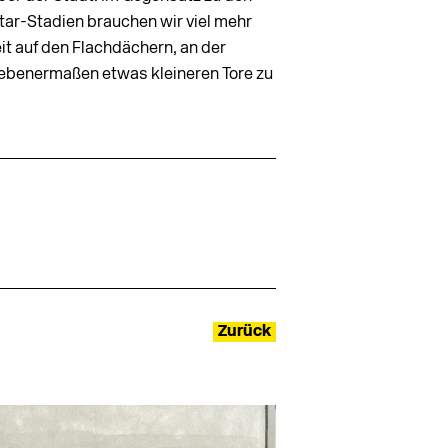
atar-Stadien brauchen wir viel mehr
it auf den Flachdächern, an der
egebenermaßen etwas kleineren Tore zu
Zurück