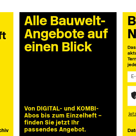
Alle Bauwelt-
B
Angebote auf
N
ft
einen Blick
Das
akt
Ter
jed
Von DIGITAL- und KOMBI-
Abos bis zum Einzelheft –
finden Sie jetzt Ihr
passendes Angebot.
chiv
Dat