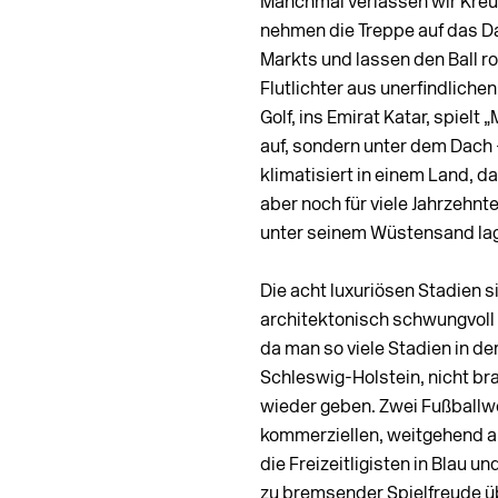
Manchmal verlassen wir Kreu
nehmen die Treppe auf das D
Markts und lassen den Ball rol
Flutlichter aus unerfind­lich
Golf, ins Emirat Katar, spielt
auf, sondern unter dem Dach –
klimatisiert in einem Land, da
aber noch für viele Jahrzehnt
unter seinem Wüstensand lag
Die acht luxuriösen Stadien s
architektonisch schwungvoll 
da man so viele Stadien in de
Schleswig-Holstein, nicht bra
wieder geben. Z
wei Fußballwe
kommerziellen, weitgehend a
die Freizeitligisten in Blau
zu bremsender Spielfreude üb