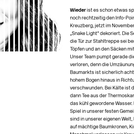
Wieder
ist es schon etwas sp
noch rechtzeitig den Info-Poi
Kreuzberg, jetzt im November
„Snake Light“ dekoriert. Die 
die Tür zur Stahltreppe sei b
Töpfen und an den Säcken mit
Unser Team pumpt gerade die B
verloren, denn die Umzäunun
Baumarkts ist sicherlich acht 
hohem Bogen hinaus in Richt
verschwunden. Bei Kälte ist 
dann Tee aus der Thermoskan
das kühl gewordene Wasser. 
Spiel in unserer festen Gemei
sind in unserer eigenen Welt, 
auf mächtige Baumkronen, Ki