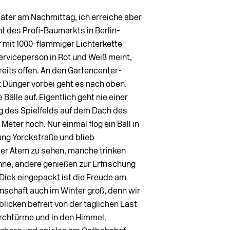
äter am Nachmittag, ich erreiche aber
nt des Profi-Baumarkts in Berlin-
 mit 1000-flammiger Lichterkette
Serviceperson in Rot und Weiß meint,
ereits offen. An den Gartencenter-
 Dünger vorbei geht es nach oben.
älle auf. Eigentlich geht nie einer
g des Spielfelds auf dem Dach des
Meter hoch. Nur einmal flog ein Ball in
ung Yorckstraße und blieb
der Atem zu se­hen, manche trinken
ne, andere genießen zur Erfrischung
Dick eingepackt ist die Freude am
nschaft auch im Winter groß, denn wir
blicken befreit von der täglichen Last
rchtürme und in den Himmel.