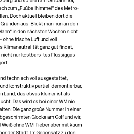
zberg und spielen am Ostbahnhof,
ach zum „Fußballhimmel“ des Metro-
len. Doch aktuell bleiben dort die
en Gründen aus. Blickt man nun an den
 „Mann“ in den nächs­ten Wochen nicht
 ohne frische Luft und voll
s Klimaneutralität ganz gut findet,
e nicht nur kostbars­-tes Flüssiggas
ert.
ind technisch voll ausgestattet,
und konstruktiv partiell demontierbar,
m Land, das etwas kleiner ist als
ucht. Das wird es bei einer WM nie
lten: Die ganz große Nummer in einer
bgeschirmten Glocke am Golf und wir,
 und Weiß ohne WM-Fieber aber mit kaum
er der Stadt. Im Gegensatz zu den