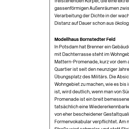
freistehenden Körper, die eine extre
gassenförmigen Außenräumen zwisch
Verarbeitung der Dichte in der wac
Distanz auf Dauer schon aus ökolog
Modellhaus Bornstedter Feld
In Potsdam hat Brenner ein Gebäude 
mit Dachterrasse steht im Wohngeb
Mattern-Prome­nade, kurz vor dem
Quartier ist seit den neunziger Jahr
Übungsplatz des Militärs. Die Absic
Wohngebiet zu machen, wie es bis in
ist, wird deutlich, wenn man von S
Promenade ist ein breit bemessener
tatsächlich eine Wiedererkennbark
von eher bescheidener Gestaltqual
Formenvokabular verpflichtet. Am n