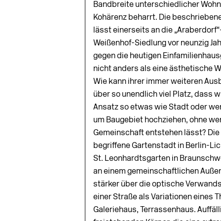
Bandbreite unterschiedlicher Wohnt
Kohärenz beharrt. Die beschriebene 
lässt einerseits an die „Araberdor
Weißenhof-Siedlung vor neunzig Jah
gegen die heutigen Einfamilienhaus
nicht anders als eine ästhetische 
Wie kann ihrer immer weiteren Ausb
über so unendlich viel Platz, dass
Ansatz so etwas wie Stadt oder we
um Baugebiet hochziehen, ohne weni
Gemeinschaft entstehen lässt? Die 
begriffene Gartenstadt in Berlin-L
St. Leonhardtsgarten in Braunschwe
an einem gemeinschaftlichen Außenr
stärker über die optische Verwand
einer Straße als Variationen eines
Galeriehaus, Terrassenhaus. Auffäll