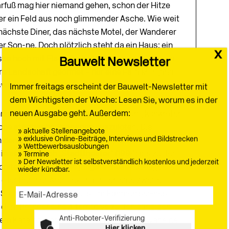
Barfuß mag hier niemand gehen, schon der Hitze
er ein Feld aus noch glimmender Asche. Wie weit
 nächste Diner, das nächste Motel, der Wanderer
der Son­-ne. Doch plötzlich steht da ein Haus: ein
se hoch mit Flachdach und Terrassen, über ein
re Landschaft geöffnet – nur eine Fata Morgana
sweglos geglaubter Lage?
hrzehnten mit Collagen, um die Wirkung konkreter
he städtische Szenarien auszuloten. Die
on den abstrakten Volumen, die dramatische
in seinem Buch „Stadttheater“ (1994) bis zu der
hitektur!“ (2013). Die jüngste dieser Collagen ist
der Berliner Architekt hat noch eine zweite
 Steinwüste steht). Sie ist im Rahmen sei­­-nes
 dem Bren­ner eine Alternative zu den gängigen
nem Katalog klar definierter Haustypen zwar eine