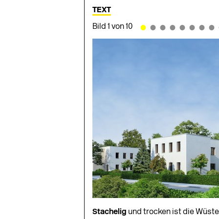
TEXT
•
•
•
•
•
•
•
•
Bild 1 von 10
Stachelig
und trocken ist die Wüste