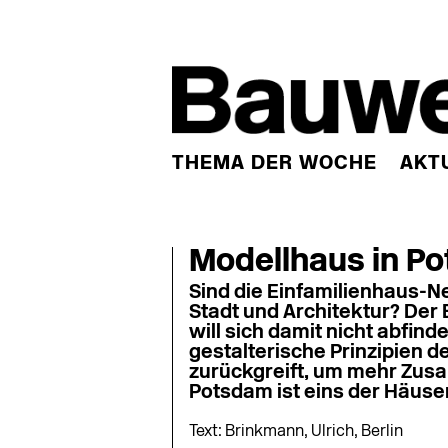
THEMA DER WOCHE
AKT
Modellhaus in P
Sind die Einfamilienhaus-N
Stadt und Architektur? Der 
will sich damit nicht abfind
gestalterische Prinzipi­en
zurückgreift, um mehr Zus
Potsdam ist eins der Häuser
Text: Brinkmann, Ulrich, Berlin