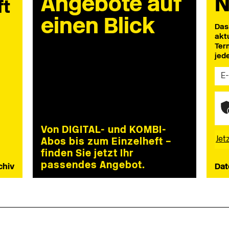
Angebote auf
N
ft
einen Blick
Das
akt
Ter
jed
Von DIGITAL- und KOMBI-
Abos bis zum Einzelheft –
finden Sie jetzt Ihr
passendes Angebot.
chiv
Dat