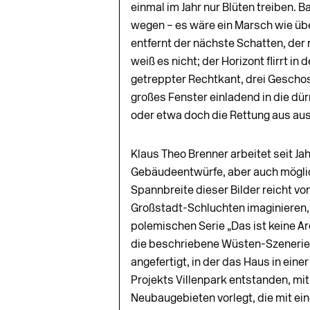
einmal im Jahr nur Blüten treiben. 
wegen – es wäre ein Marsch wie üb
entfernt der nächste Schatten, der
weiß es nicht; der Horizont flirrt in 
getreppter Rechtkant, drei Geschos
großes Fenster einladend in die dür
oder etwa doch die Rettung aus au
Klaus Theo Brenner arbeitet seit Ja
Gebäudeentwürfe, aber auch möglic
Spannbreite dieser Bilder reicht v
Großstadt-Schluchten imaginieren, 
polemischen Serie „Das ist keine Arc
die beschriebene Wüsten-Szenerie (
angefertigt, in der das Haus in einer
Projekts Villenpark entstanden, mit
Neubaugebieten vorlegt, die mit ei