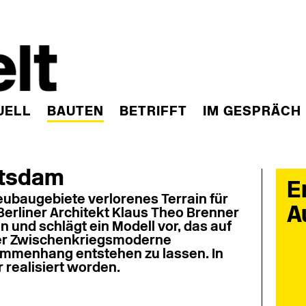
UELL
BAUTEN
BETRIFFT
IM GESPRÄCH
otsdam
E
eubaugebiete verlorenes Terrain für
A
Berliner Architekt Klaus Theo Brenner
en und schlägt ein Modell vor, das auf
 der Zwischenkriegsmoderne
ammenhang entstehen zu lassen. In
 realisiert worden.