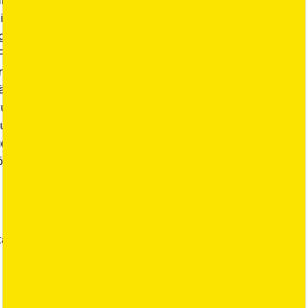
eildachhäuschen ist ein Ensemble von kubischen
ie Zwischenkriegsmoderne denken lassen. Das
 gleichzeitig hebt es sich in seiner Machart ab. Das
Fenster mit ihren Holzrahmen liegen nicht in der
ung, der Sockel aus Klinkern verschwindet nicht
Wärmedämmverbundsystems, die Putzober- fläche
tur als die der Nachbarhäuser. Tatsächlich ist das
uktion aus Porenbeton – ein Statement wider die
ebieten der Gegenwart. Ein Blick ins Innere war,
glich.
adtarchitektur/Brenner Krohm und Partner, Berlin