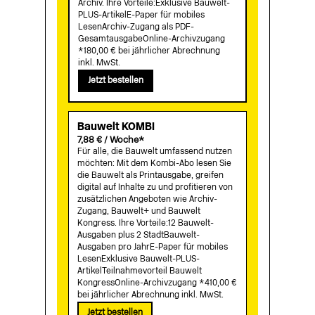
Archiv. Ihre Vorteile:Exklusive Bauwelt-
PLUS-ArtikelE-Paper für mobiles
LesenArchiv-Zugang als PDF-
GesamtausgabeOnline-Archivzugang
*180,00 € bei jährlicher Abrechnung
inkl. MwSt.
Jetzt bestellen
Bauwelt KOMBI
7,88 € / Woche*
Für alle, die Bauwelt umfassend nutzen
möchten: Mit dem Kombi-Abo lesen Sie
die Bauwelt als Printausgabe, greifen
digital auf Inhalte zu und profitieren von
zusätzlichen Angeboten wie Archiv-
Zugang, Bauwelt+ und Bauwelt
Kongress. Ihre Vorteile:12 Bauwelt-
Ausgaben plus 2 StadtBauwelt-
Ausgaben pro JahrE-Paper für mobiles
LesenExklusive Bauwelt-PLUS-
ArtikelTeilnahmevorteil Bauwelt
KongressOnline-Archivzugang *410,00 €
bei jährlicher Abrechnung inkl. MwSt.
Jetzt bestellen