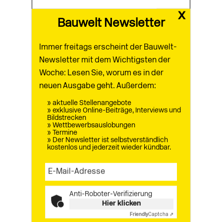
x
Bauwelt Newsletter
aus
Bauwelt 2.2021
Immer freitags erscheint der Bauwelt-
0 Kommentare
Newsletter mit dem Wichtigsten der
Woche: Lesen Sie, worum es in der
neuen Ausgabe geht. Außerdem:
» aktuelle Stellenangebote
Zurück
» exklusive Online-Beiträge, Interviews und
Bildstrecken
» Wettbewerbsauslobungen
» Termine
» Der Newsletter ist selbstverständlich
kostenlos und jederzeit wieder kündbar.
Erschienen in
Ausgabe 2.2021
Anti-Roboter-Verifizierung
Hier klicken
Friendly
Captcha ⇗