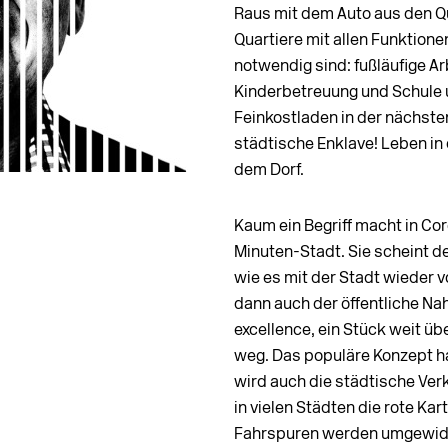
Raus mit dem Auto aus den Qua
Quartiere mit allen Funktion
notwendig sind: fußläufige Ar
Kinderbetreuung und Schule u
Feinkostladen in der nächste
städtische Enklave! Leben in d
dem Dorf.
Kaum ein Begriff macht in Coro
Minuten-Stadt. Sie scheint d
wie es mit der Stadt wieder 
dann auch der öffentliche Na
excellence, ein Stück weit übe
weg. Das populäre Konzept h
wird auch die städtische Verk
in vielen Städten die rote Ka
Fahrspuren werden umgewidme