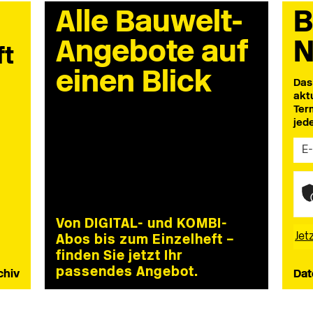
Alle Bauwelt-
B
Angebote auf
N
ft
einen Blick
Das
akt
Ter
jed
Von DIGITAL- und KOMBI-
Abos bis zum Einzelheft –
finden Sie jetzt Ihr
passendes Angebot.
chiv
Dat