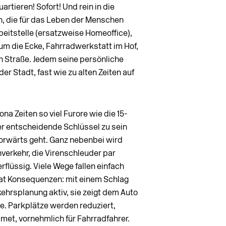
rtieren! Sofort! Und rein in die
en, die für das Leben der Menschen
beitstelle (ersatzweise Homeoffice),
m die Ecke, Fahrradwerkstatt im Hof,
n Straße. Jedem seine persönliche
er Stadt, fast wie zu alten Zeiten auf
na Zeiten so viel Furore wie die 15-
er entscheidende Schlüssel zu sein
vorwärts geht. Ganz nebenbei wird
hverkehr, die Virenschleuder par
rflüssig. Viele Wege fallen einfach
at Konsequenzen: mit einem Schlag
ehrsplanung aktiv, sie zeigt dem Auto
rte. Parkplätze werden reduziert,
t, vornehmlich für Fahrradfahrer.