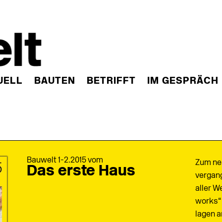
UELL
BAUTEN
BETRIFFT
IM GESPRÄCH
Bauwelt 1-2.2015 vom
Zum ne
Das erste Haus
vergang
aller We
works“ 
lagen a