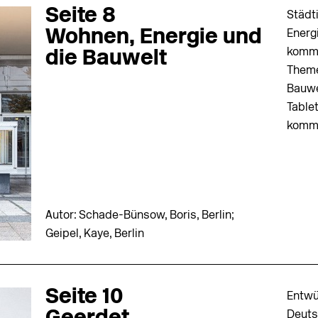
Seite 8
Städt
Wohnen, Energie und
Energ
komme
die Bauwelt
Theme
Bauwe
Table
komm
Autor: Schade-Bünsow, Boris, Berlin;
Geipel, Kaye, Berlin
Seite 10
Entwü
Deutsc