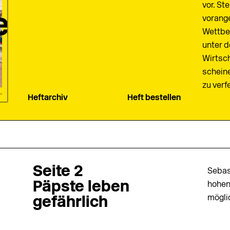
vor. St
vorang
Wettbe
unter 
Wirtsch
schein
zu verf
Heftarchiv
Heft bestellen
Seite 2
Sebas
Päpste leben
hohen
mögli
gefährlich