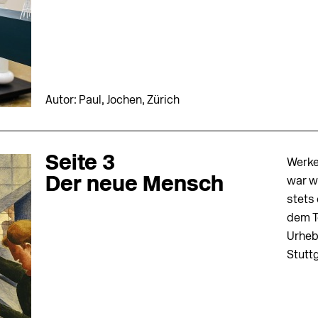
Autor: Paul, Jochen, Zürich
Seite 3
Werke
Der neue Mensch
war w
stets 
dem T
Urheb
Stuttg