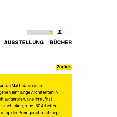
AUSSTELLUNG
BÜCHER
Zurück
unten Mal haben wir im
enen Jahr junge Architekten in
lt aufgerufen, uns ihre „first
zu schicken, rund 150 Arbeiten
m Tag der Preisgerichtssitzung