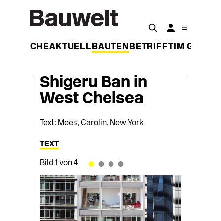
DER WOCHE
AKTUELL
BAUTEN
BETRIFFT
IM GESPR
Shigeru Ban in
West Chelsea
Text: Mees, Carolin, New York
TEXT
•
•
•
•
Bild 1 von 4