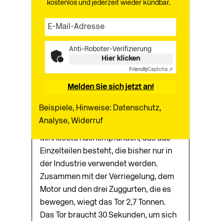
kostenlos und jederzeit wieder kündbar.
wenn sie geschlossen sind, als bis zu
63 Prozent offen gelten. Damit gelang
es ihm, das Bauamt zu überzeugen.
Die hinter den Rollläden gelegene
Anti-Roboter-Verifizierung
Hier klicken
südliche und auch die nördliche
Friendly
Captcha ⇗
Fassade ist mit raumhohen Fenstern
Melden Sie sich jetzt an!
versehen, die jeweils als ein horizontal
zweigeteiltes, per Motor gesteuer­-
Beispiele, Hinweise: Datenschutz,
tes Falt-Tor funktionieren: Das System
Analyse, Widerruf
ist einem stählernen Scheunentor in
Minnesota nachempfunden, das aus
Einzelteilen besteht, die bisher nur in
der Industrie verwendet werden.
Zusammen mit der Verriegelung, dem
Motor und den drei Zuggurten, die es
bewegen, wiegt das Tor 2,7 Tonnen.
Das Tor braucht 30 Sekunden, um sich