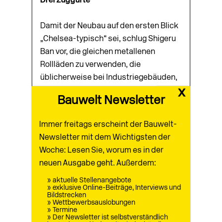
Drei Zuggurte
Damit der Neubau auf den ersten Blick
„Chelsea-typisch“ sei, schlug Shigeru
Ban vor, die gleichen metallenen
Rollläden zu verwenden, die
üblicherweise bei Industriegebäuden,
x
Geschäften und Galerien in New York
Bauwelt Newsletter
zum Schutz gegen Vandalismus vor
Tore und Fenster gezogen werden. Da
Immer freitags erscheint der Bauwelt-
es sich in diesem Fall um die
Newsletter mit dem Wichtigsten der
Straßenfassade eines Wohngebäudes
Woche: Lesen Sie, worum es in der
handelte, musste diese, um den
neuen Ausgabe geht. Außerdem:
Baubestimmungen zu entsprechen, bis
» aktuelle Stellenangebote
zu 50 Prozent offen sein. Um dieser
» exklusive Online-Beiträge, Interviews und
Vorschrift Rechnung zu tragen, ließ der
Bildstrecken
» Wettbewerbsauslobungen
Architekt spezielle Rollläden aus
» Termine
» Der Newsletter ist selbstverständlich
Lochblech anfertigen, die auch dann,