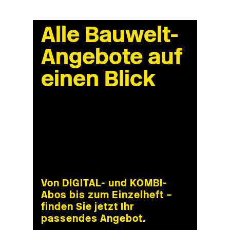
Alle Bauwelt-
Angebote auf
einen Blick
Von DIGITAL- und KOMBI-
Abos bis zum Einzelheft –
finden Sie jetzt Ihr
passendes Angebot.