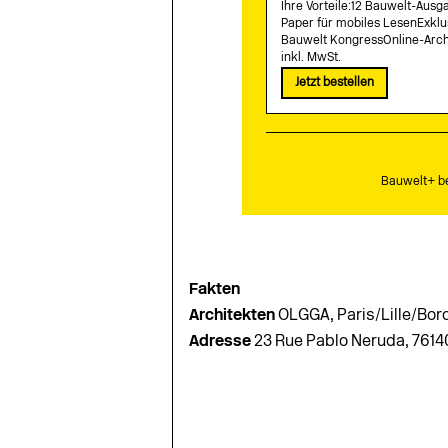
Ihre Vorteile:12 Bauwelt-Aus
Paper für mobiles LesenExklu
Bauwelt KongressOnline-Arch
inkl. MwSt.
Jetzt bestellen
Bauwelt+ be
Fakten
Architekten
OLGGA, Paris/Lille/Bor
Adresse
23 Rue Pablo Neruda, 76140