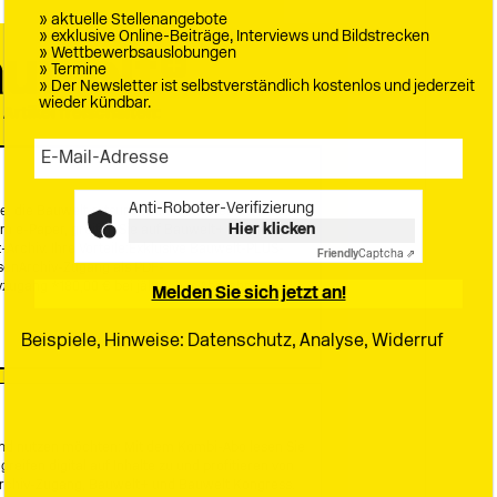
 Artikel freischalten:
 alle, die Bauwelt ortsunabhängig nutzen möchten.
im e-Paper, greifen Sie auf Bauwelt+ zu und
Archiv. Ihre Vorteile:Exklusive Bauwelt-PLUS-
esenArchiv-Zugang als PDF-
ugang *180,00 € bei jährlicher Abrechnung inkl.
x
Bauwelt Newsletter
Immer freitags erscheint der Bauwelt-Newsletter mit
dem Wichtigsten der Woche: Lesen Sie, worum es in der
neuen Ausgabe geht. Außerdem:
end nutzen möchten: Mit dem Kombi-Abo lesen Sie
greifen digital auf Inhalte zu und profitieren von
» aktuelle Stellenangebote
» exklusive Online-Beiträge, Interviews und Bildstrecken
Archiv-Zugang, Bauwelt+ und Bauwelt Kongress.