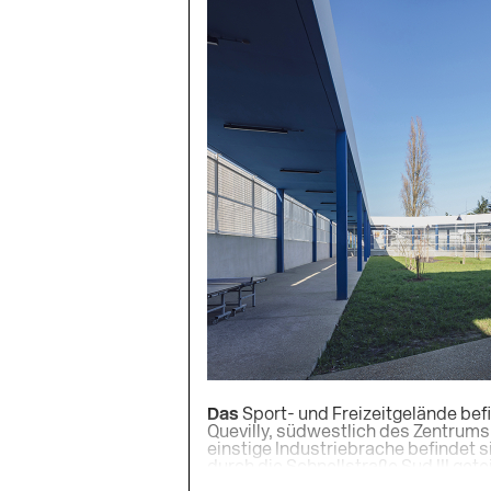
Das
Sport- und Freizeitgelände befin
Quevilly, südwestlich des Zentrums
einstige Industriebrache befindet 
durch die Schnellstraße Sud III getei