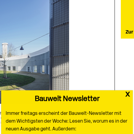
Zur
det sich im Quartier de la Piscine in Petit-
 der Hafenstadt Rouen in der Normandie. Die
sich im Herzen eines fragmentierten Gebiets, das
lt wird, welche die...