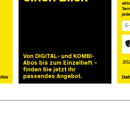
akt
Ter
jed
Von DIGITAL- und KOMBI-
Abos bis zum Einzelheft –
finden Sie jetzt Ihr
passendes Angebot.
chiv
Dat