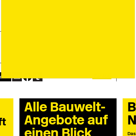
Zurück
Alle Bauwelt-
B
Angebote auf
N
ft
einen Blick
Das