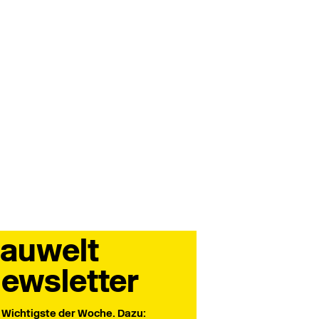
auwelt
ewsletter
 Wichtigste der Woche. Dazu: