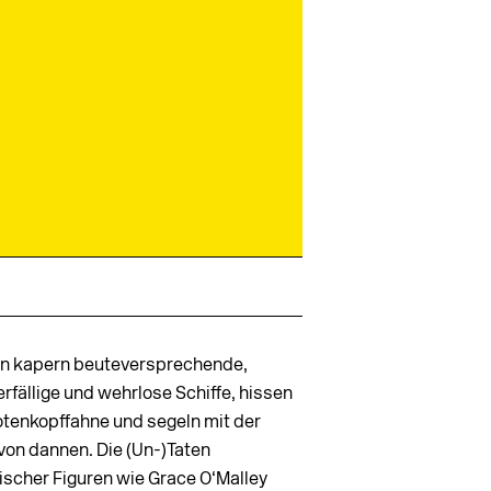
en kapern beuteversprechende,
rfällige und wehrlose Schiffe, hissen
Totenkopffahne und segeln mit der
 von dannen. Die (Un-)Taten
rischer Figuren wie Grace O‘Malley