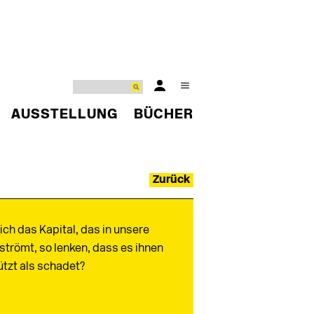
AUSSTELLUNG
BÜCHER
Zurück
ich das Kapital, das in unsere
strömt, so lenken, dass es ihnen
tzt als schadet?