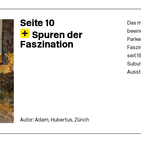
Seite 10
Das m
beein
Spuren der
Parke
Faszination
Faszi
seit 
Subur
Ausste
Autor: Adam, Hubertus, Zürich