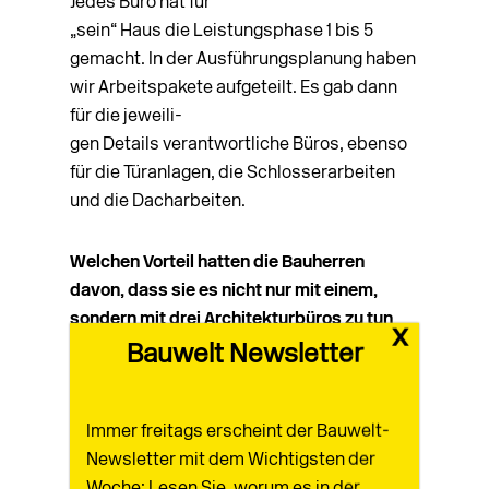
Jedes Büro hat für
„sein“ Haus die Leistungsphase 1 bis 5
gemacht. In der Ausführungsplanung haben
wir Arbeitspakete aufgeteilt. Es gab dann
für die jeweili­-
gen Details verantwortliche Büros, ebenso
für die Türanlagen, die Schlosserarbeiten
und die Dacharbeiten.
Welchen Vorteil hatten die Bauherren
davon, dass sie es nicht nur mit einem,
sondern mit drei Architekturbüros zu tun
x
hatten?
Bauwelt Newsletter
Julia Dahlhaus |
Zunächst einmal den, dass
Immer freitags erscheint der Bauwelt-
das Projekt durch diesen
Newsletter mit dem Wichtigsten der
Zusammenschluss überhaupt erst möglich
Woche: Lesen Sie, worum es in der