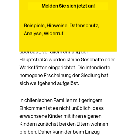
dreigeschossiges Haus.
Melden Sie sich jetzt an!
Obwohl die Wohnfläche der Häuser mit 67
Beispiele, Hinweise: Datenschutz,
Quadratmetern vergleichweise groß ist,
Analyse, Widerruf
erweitern viele Bewohner schon bald. Die
meisten Vorgärten sind inzwischen
überbaut, vor allem entlang der
Hauptstraße wurden kleine Geschäfte oder
Werkstätten eingerichtet. Die intendierte
homogene Erscheinung der Siedlung hat
sich weitgehend aufgelöst.
In chilenischen Familien mit geringem
Einkommen ist es nicht unüblich, dass
erwachsene Kinder mit ihren eigenen
Kindern zunächst bei den Eltern wohnen
bleiben. Daher kann der beim Einzug