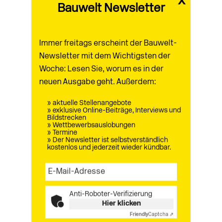
x
Bauwelt Newsletter
Inneren ausbauen lässt. So wollen die
Architekten ein homogenes Bild der
Siedlung und vor allem die konstruktive
Immer freitags erscheint der Bauwelt-
Qualität der Hülle garantieren. Im Innern soll
Newsletter mit dem Wichtigsten der
das Haus zunächst tatsächlich leer sein,
Woche: Lesen Sie, worum es in der
mit Ausnahme von Küche und Bad. Das über
neuen Ausgabe geht. Außerdem:
der Küche liegende Bad soll über eine
Treppe erreichbar sein, die auch den Rest
» aktuelle Stellenangebote
» exklusive Online-Beiträge, Interviews und
des Obergeschosses erschließen wird,
Bildstrecken
wenn die Bewohner den Fußboden
» Wettbewerbsauslobungen
» Termine
eingezogen haben. Die Erhöhung der
» Der Newsletter ist selbstverständlich
kostenlos und jederzeit wieder kündbar.
Förderung im sozialen Wohnbaus just im
Jahr 2006 und die damit verbundenen
erweiterten gesetzlichen
Mindestansprüche verlangen die Änderung
Anti-Roboter-Verifizierung
des Zwei-Stufen-Konzepts: Gefordert ist
Hier klicken
nun ein komplett ausgebautes,
Friendly
Captcha ⇗