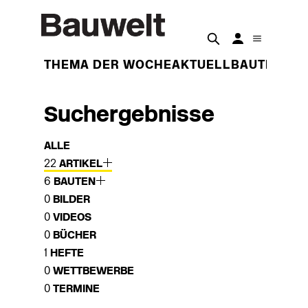
THEMA DER WOCHE
AKTUELL
BAUTEN
BET
Suchergebnisse
ALLE
22
ARTIKEL
6
BAUTEN
0
BILDER
0
VIDEOS
0
BÜCHER
1
HEFTE
0
WETTBEWERBE
0
TERMINE