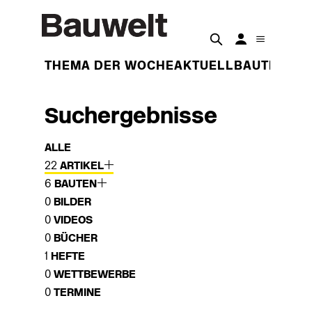
THEMA DER WOCHE
AKTUELL
BAUTEN
BET
Suchergebnisse
ALLE
22
ARTIKEL
6
BAUTEN
0
BILDER
0
VIDEOS
0
BÜCHER
1
HEFTE
0
WETTBEWERBE
0
TERMINE