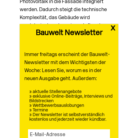
Photovoltaik in die Fassade integriert
werden. Dadurch steigt die technische
Komplexität, das Gebäude wird
regulatorisch anders eingestuft und
x
Bauwelt Newsletter
bestimmte Materialien sind nicht mehr
zulässig. Ich interessiere mich für Low-
Tech-Strategien und traditionelle
Immer freitags erscheint der Bauwelt-
Bauweisen: Ausrichtung, Verschattung,
Newsletter mit dem Wichtigsten der
Durchlüftung, thermische Speichermasse
Woche: Lesen Sie, worum es in der
oder konstruktiven Holzbau – Architektur,
neuen Ausgabe geht. Außerdem:
die mit möglichst wenig Technik auskommt.
» aktuelle Stellenangebote
» exklusive Online-Beiträge, Interviews und
Warum setzen sich natürliche Materialien
Bildstrecken
» Wettbewerbsauslobungen
wie
Holz, Lehm oder Stroh trotzdem nur
» Termine
» Der Newsletter ist selbstverständlich
langsam
durch?
kostenlos und jederzeit wieder kündbar.
Sicherlich erschweren es die Gesetze und