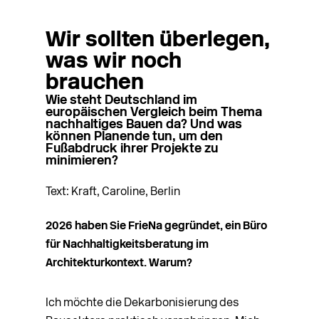
Eva-Maria Friedel
studierte Architektur in
Aachen, Valencia und Hamburg. Sie
Wir sollten überlegen,
arbeitete bei weberbrunner architekten
was wir noch
und Bauhaus Erde und ist geprüfte
brauchen
Gebäudeenergieberaterin. Nach Projekten
Wie steht Deutschland im
in Nicaragua, Kolumbien und Peru sowie
europäischen Vergleich beim Thema
Publikationen zum nachhaltigen Bauen
nachhaltiges Bauen da? Und was
können Planende tun, um den
machte sie sich 2026 als
Fußabdruck ihrer Projekte zu
Nachhaltigkeitsberaterin selbstständig.
minimieren?
Foto: Nikolaus Brade
Text: Kraft, Caroline, Berlin
2026 haben Sie FrieNa gegründet, ein Büro
für Nachhaltigkeitsberatung im
Architekturkontext. Warum?
Ich möchte die Dekarbonisierung des