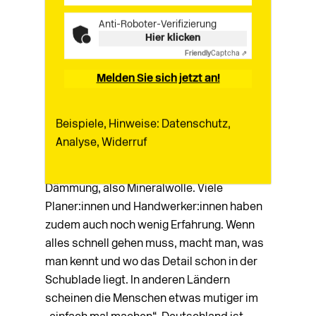
Regelungen. Das fängt mit
Brandschutzprüfzeugnissen an, die gibt es
Anti-Roboter-Verifizierung
Hier klicken
nicht immer für diese Bauteilaufbauten, weil
Friendly
Captcha ⇗
Brandschutztests teuer sind und erneuert
Melden Sie sich jetzt an!
werden müssen. Wenn kein gültiges
Prüfzeugnis vorliegt, traut sich niemand, so
zu bauen. Auch die Musterholzbaurichtlinie
Beispiele, Hinweise: Datenschutz,
hat strenge Regulierungen: Eine
Analyse, Widerruf
Holzfassade in Gebäudeklasse 5 braucht
beispielsweise eine nicht-brennbare
Dämmung, also Mineralwolle. Viele
Planer:innen und Handwerker:innen haben
zudem auch noch wenig Erfahrung. Wenn
alles schnell gehen muss, macht man, was
man kennt und wo das Detail schon in der
Schublade liegt. In anderen Ländern
scheinen die Menschen etwas mutiger im