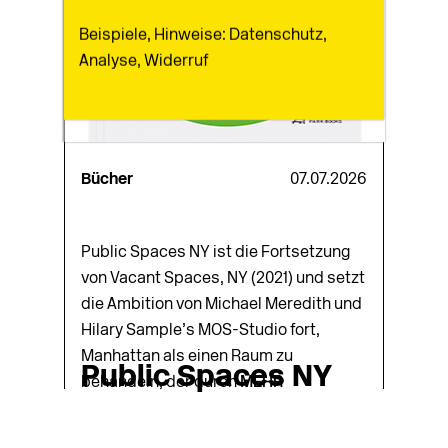
Beispiele, Hinweise: Datenschutz,
Analyse, Widerruf
Bücher
07.07.2026
Public Spaces NY ist die Fortsetzung
von Vacant Spaces, NY (2021) und setzt
die Ambition von Michael Meredith und
Hilary Sample’s MOS-Studio fort,
Manhattan als einen Raum zu
Public Spaces NY
behandeln, der durch
MEHR