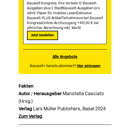
Bauwelt Kongress. Ihre Vorteile:12 Bauwelt-
Ausgaben plus 2 StadtBauwelt-Ausgaben pro
JahrE-Paper für mobiles LesenExklusive
Bauwelt-PLUS-ArtikelTeilnahmevorteil Bauwelt
KongressOnline-Archivzugang *410,00 € bei
jährlicher Abrechnung inkl. MwSt.
Jetzt bestellen
Alle Angebote
Bauwelt+ bereits abonniert?
Hier einloggen
Fakten
Autor / Herausgeber
Maristella Casciato
(Hrsg.)
Verlag
Lars Müller Publishers, Basel 2024
Zum Verlag