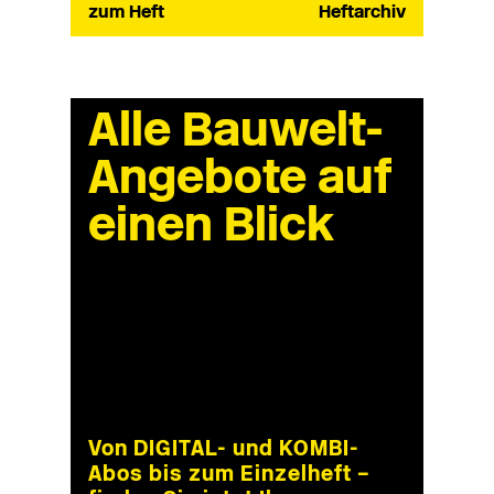
zum Heft
Heftarchiv
Alle Bauwelt-
Angebote auf
einen Blick
Von DIGITAL- und KOMBI-
Abos bis zum Einzelheft –