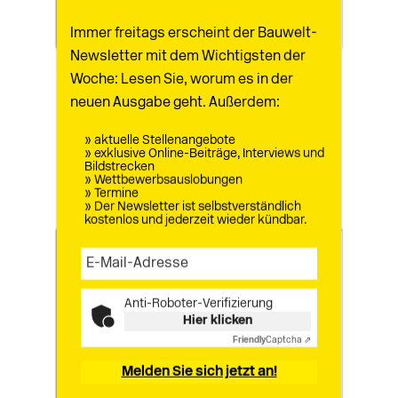
Immer freitags erscheint der Bauwelt-
Newsletter mit dem Wichtigsten der
Woche: Lesen Sie, worum es in der
Bücher
07.07.2026
neuen Ausgabe geht. Außerdem:
Honolulu
» aktuelle Stellenangebote
» exklusive Online-Beiträge, Interviews und
Architecture Guide
Bildstrecken
Buildings in Hawai’s Capital
MEHR
» Wettbewerbsauslobungen
» Termine
» Der Newsletter ist selbstverständlich
kostenlos und jederzeit wieder kündbar.
Anti-Roboter-Verifizierung
Hier klicken
Friendly
Captcha ⇗
Melden Sie sich jetzt an!