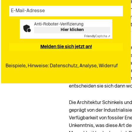
Meinungsforschungsinstitut F
Sicht der Re-Konstruktiviste
67 Prozent der Befragten stim
Anti-Roboter-Verifizierung
Befragung wurden insgesamt 
Hier klicken
Erwachsenen zwei Bilder der
Friendly
Captcha ⇗
Die Vorstellung eines fiktiv
Melden Sie sich jetzt an!
Abstraktionsvermögen der Pr
Taschenspielertrick und ungef
angebo-ten bekommen und alt
Beispiele, Hinweise: Datenschutz, Analyse, Widerruf
anderen, neuen und unbekan
besser oder schlechter schme
entscheiden sie sich dann w
Die Architektur Schinkels u
geprägt von der Industrialisi
Verfügbarkeit von fossiler En
Unkenntnis, was diese Art de