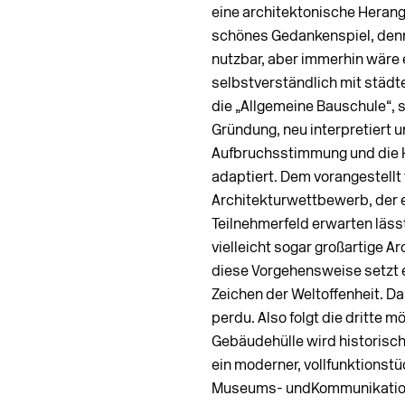
eine architektonische Herang
schönes Gedankenspiel, den
nutzbar, aber immerhin wäre 
selbstverständlich mit städ
die „Allgemeine Bauschule“, 
Gründung, neu interpretiert u
Aufbruchsstimmung und die 
adaptiert. Dem vorangestellt 
Architekturwettbewerb, der 
Teilnehmerfeld erwarten lässt
vielleicht sogar großartige A
diese Vorgehensweise setzt e
Zeichen der Weltoffenheit. Das
perdu. Also folgt die dritte m
Gebäudehülle wird historisch 
ein moderner, vollfunktionstü
Museums- undKommunikations