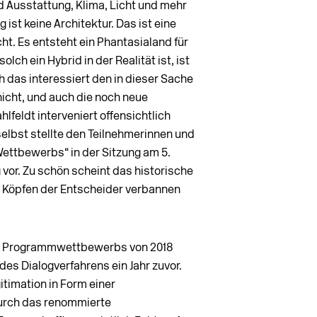
 Ausstattung, Klima, Licht und mehr
g ist keine Architektur. Das ist eine
cht. Es entsteht ein Phantasialand für
lch ein Hybrid in der Realität ist, ist
das interessiert den in dieser Sache
cht, und auch die noch neue
lfeldt interveniert offensichtlich
 selbst stellte den Teilnehmerinnen und
ettbewerbs“ in der Sitzung am 5.
or. Zu schön scheint das historische
n Köpfen der Entscheider verbannen
es Programmwettbewerbs von 2018
es Dialogverfahrens ein Jahr zuvor.
timation in Form einer
urch das renommierte