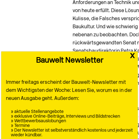
Anforderungen an Technik und
von heute erfüllt. Diese Lösun
Kulisse, die Falsches verspri
Baukultur. Und wie schwierig so
nebenan zu beobachten. Doch 
rückwärtsgewandten Senat ni
Senatsbaudirektorin Petra Kah
x
nicht. Ganz im Gegenteil, sie
Bauwelt Newsletter
Teilnehmern des „Thinktank W
September diese Verordnung v
Immer freitags erscheint der Bauwelt-Newsletter mit
Bild, als dass man es aus de
dem Wichtigsten der Woche: Lesen Sie, worum es in der
könnte.
neuen Ausgabe geht. Außerdem:
Vergessen sind die Ideen d
» aktuelle Stellenangebote
» exklusive Online-Beiträge, Interviews und Bildstrecken
oder die Gedanken der Foren d
» Wettbewerbsauslobungen
Eine neue demokratische Legi
» Termine
» Der Newsletter ist selbstverständlich kostenlos und jederzeit
repräsentativen Befragung d
wieder kündbar.