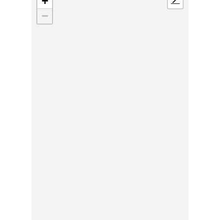
+
📍
−