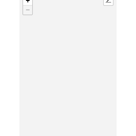
+
📍
−