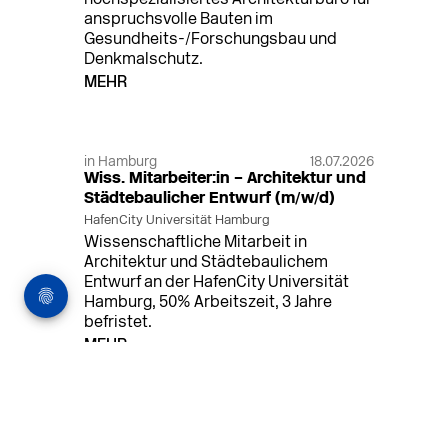
hochspezialisiertes Architekturbüro für
anspruchsvolle Bauten im
Gesundheits-/Forschungsbau und
Denkmalschutz.
MEHR
in Hamburg
18.07.2026
Wiss. Mitarbeiter:in – Architektur und
Städtebaulicher Entwurf (m/w/d)
HafenCity Universität Hamburg
Wissenschaftliche Mitarbeit in
Architektur und Städtebaulichem
Entwurf an der HafenCity Universität
Hamburg, 50% Arbeitszeit, 3 Jahre
befristet.
MEHR
in Ahaus (+1 weiterer Standort)
14.07.2026
Architekt (m/w/d) für LPH 1-5 in Ahaus