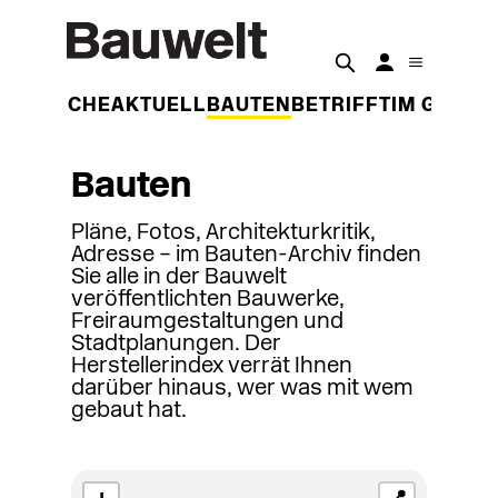
DER WOCHE
AKTUELL
BAUTEN
BETRIFFT
IM GESPR
Bauten
Pläne, Fotos, Architekturkritik,
Adresse – im Bauten-Archiv finden
Sie alle in der Bauwelt
veröffentlichten Bauwerke,
Freiraumgestaltungen und
Stadtplanungen. Der
Herstellerindex verrät Ihnen
darüber hinaus, wer was mit wem
gebaut hat.