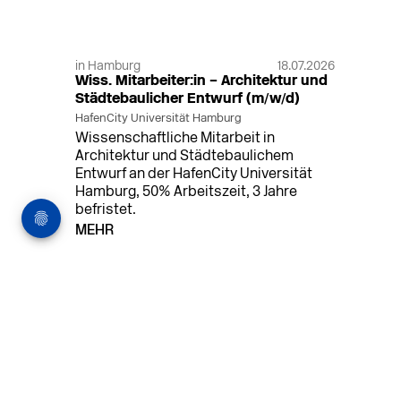
in Hamburg
18.07.2026
Wiss. Mitarbeiter:in – Architektur und
Städtebaulicher Entwurf (m/w/d)
HafenCity Universität Hamburg
Wissenschaftliche Mitarbeit in
Architektur und Städtebaulichem
Entwurf an der HafenCity Universität
Hamburg, 50% Arbeitszeit, 3 Jahre
befristet.
MEHR
in Ahaus (+1 weiterer Standort)
14.07.2026
Architekt (m/w/d) für LPH 1-5 in Ahaus
oder Dortmund
farwickgrote partner Architekten BDA
Stadtplaner PartmbB
Architekt (m/w/d) gesucht: Nachhaltige