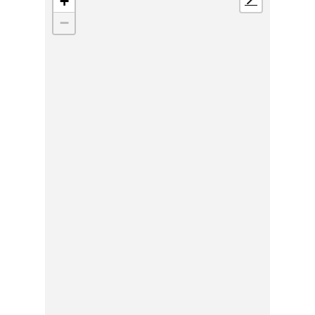
+
📍
−