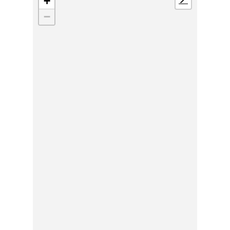
+
📍
−