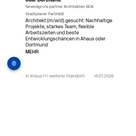
oder Dortmund
farwickgrote partner Architekten BDA
Stadtplaner PartmbB
Architekt (m/w/d) gesucht: Nachhaltige
Projekte, starkes Team, flexible
Arbeitszeiten und beste
Entwicklungschancen in Ahaus oder
Dortmund
MEHR
in Ahaus (+1 weiterer Standort)
14.07.2026
Bauleiter (m/w/d) Bauüberwachung in
Ahaus oder Dortmund
farwickgrote partner Architekten BDA
Stadtplaner PartmbB
Bauleiter (m/w/d) gesucht: Nachhaltige
Projekte, starkes Team, flexible
Arbeitszeiten und beste
Entwicklungschancen in Ahaus oder
Dortmund