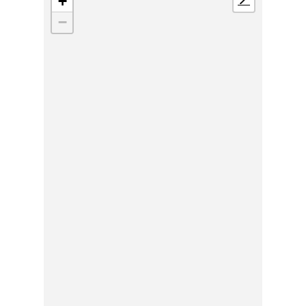
+
📍
−