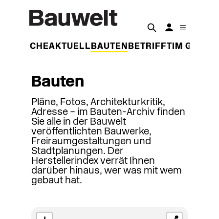
DER WOCHE
AKTUELL
BAUTEN
BETRIFFT
IM GESPR
Bauten
Pläne, Fotos, Architekturkritik,
Adresse – im Bauten-Archiv finden
Sie alle in der Bauwelt
veröffentlichten Bauwerke,
Freiraumgestaltungen und
Stadtplanungen. Der
Herstellerindex verrät Ihnen
darüber hinaus, wer was mit wem
gebaut hat.