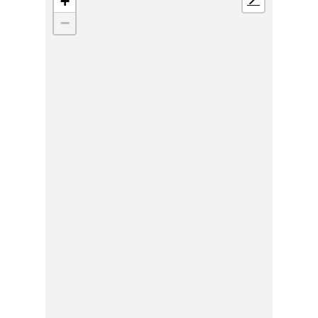
+
📍
−