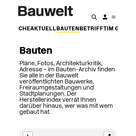
DER WOCHE
AKTUELL
BAUTEN
BETRIFFT
IM GESPR
Bauten
Pläne, Fotos, Architekturkritik,
Adresse – im Bauten-Archiv finden
Sie alle in der Bauwelt
veröffentlichten Bauwerke,
Freiraumgestaltungen und
Stadtplanungen. Der
Herstellerindex verrät Ihnen
darüber hinaus, wer was mit wem
gebaut hat.