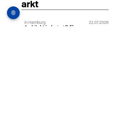
arkt
in Hamburg
22.07.2026
Architekt:in (m/w/d) für
entwurfsstarke Ausführungsplanung
LPH5 in Hamburg
Henke & Partner
HENKE + PARTNER ist ein
hochspezialisiertes Architekturbüro für
anspruchsvolle Bauten im
Gesundheits-/Forschungsbau und
Denkmalschutz.
MEHR
in Hamburg
18.07.2026
Wiss. Mitarbeiter:in – Architektur und
Städtebaulicher Entwurf (m/w/d)
HafenCity Universität Hamburg
Wissenschaftliche Mitarbeit in