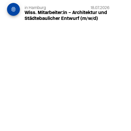
in Hamburg
18.07.2026
Wiss. Mitarbeiter:in – Architektur und
Städtebaulicher Entwurf (m/w/d)
HafenCity Universität Hamburg
Wissenschaftliche Mitarbeit in
Architektur und Städtebaulichem
Entwurf an der HafenCity Universität
Hamburg, 50% Arbeitszeit, 3 Jahre
befristet.
MEHR
in Ahaus (+1 weiterer Standort)
14.07.2026
Architekt (m/w/d) für LPH 1-5 in Ahaus
oder Dortmund
farwickgrote partner Architekten BDA
Stadtplaner PartmbB
Architekt (m/w/d) gesucht: Nachhaltige
Projekte, starkes Team, flexible
Arbeitszeiten und beste