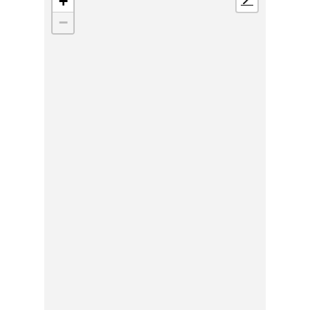
+
📍
−