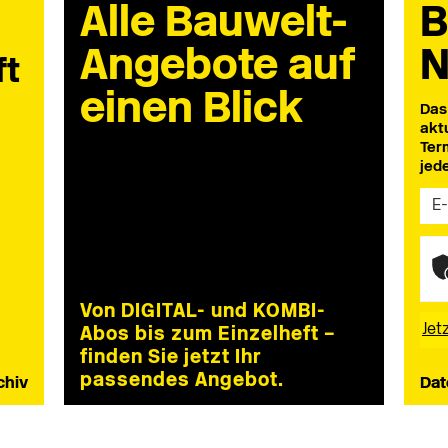
Alle Bauwelt-
B
Angebote auf
N
ft
einen Blick
Das
akt
Ter
jed
Von DIGITAL- und KOMBI-
Abos bis zum Einzelheft –
finden Sie jetzt Ihr
passendes Angebot.
chiv
Dat