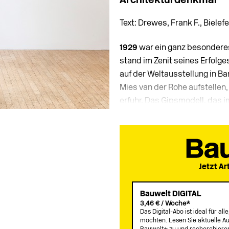
Architekturdenkmal
Text: Drewes, Frank F., Bielef
1929
war ein ganz besonderes 
stand im Zenit seines Erfolge
auf der Weltausstellung in Ba
Mies van der Rohe aufstellen
erfuhr. Das Gipsmodell, das im
Jetzt Ar
Bauwelt DIGITAL
3,46 € / Woche*
Das Digital-Abo ist ideal für a
möchten. Lesen Sie aktuelle Au