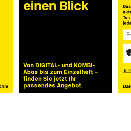
einen Blick
Das
akt
Ter
jed
Von DIGITAL- und KOMBI-
Abos bis zum Einzelheft –
finden Sie jetzt Ihr
passendes Angebot.
chiv
Dat