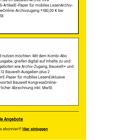
 Sie im Bauwelt-Archiv. Ihre
S-ArtikelE-Paper für mobiles LesenArchiv-
Online-Archivzugang *180,00 € bei
St.
nd nutzen möchten: Mit dem Kombi-Abo
usgabe, greifen digital auf Inhalte zu und
Angeboten wie Archiv-Zugang, Bauwelt+ und
e:12 Bauwelt-Ausgaben plus 2
rE-Paper für mobiles LesenExklusive
vorteil Bauwelt KongressOnline-
rlicher Abrechnung inkl. MwSt.
lle Angebote
s abonniert?
Hier einloggen