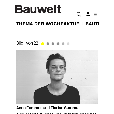
THEMA DER WOCHE
AKTUELL
BAUTEN
BET
•
•
•
•
•
•
•
•
•
•
•
•
•
•
Bild 1 von 22
Anne Femmer
und
Florian Summa