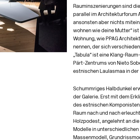
Rauminszenierungen sind die 
parallel im Architekturforum 
ansonsten aber nichts miteina
wohnen wie deine Mutter“ ist 
Wohnung, wie PPAG Architek
nennen, der sich verschiede
„Tabula“ ist eine Klang-Raum-
Pärt-Zentrums von Nieto Sobe
estnischen Laulasmaa in der 
Schummriges Halbdunkel erwa
der Galerie. Erst mit dem Erk
des estnischen Komponisten A
Raum nach und nach erleucht
Holzpodest, angelehnt an di
Modelle in unterschiedliche
Massenmodell, Grundrissmode