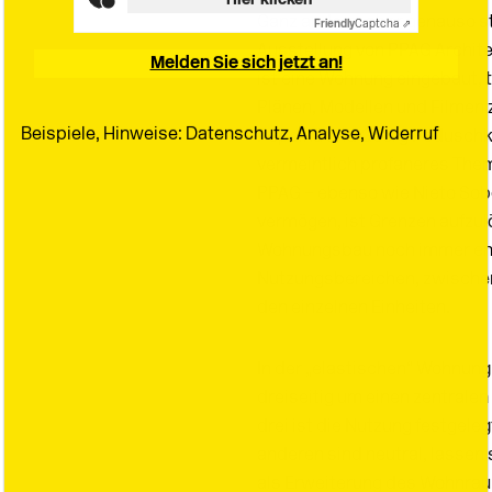
Ganz anders, aber genauso st
Ausstellung von PPAG Architek
ist eine Wohnung eingebaut, 
Plänen, Modellen und Filmen
Popelka und Georg Poduschka
vermeintlich profaneres Th
PPAG – ebenso wie Nieto Sob
vermögen, ist Grenzen aufzulö
x
Bauwelt Newsletter
Wohnungsbau noch immer en
Nutzungsbereichen, zwische
den einzelnen Einheiten.
Immer freitags erscheint der Bauwelt-Newsletter mit
dem Wichtigsten der Woche: Lesen Sie, worum es in der
In der „elastischen“ Wohnung
neuen Ausgabe geht. Außerdem:
dreiseitig um einen zentralen
drei ist die Nutzung festgele
» aktuelle Stellenangebote
» exklusive Online-Beiträge, Interviews und Bildstrecken
anderen sind neutral, lassen 
» Wettbewerbsauslobungen
» Termine
als Erweiterung des Wohnrau