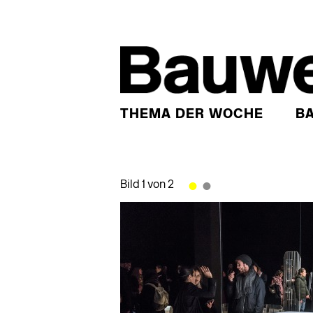
THEMA DER WOCHE
B
•
•
Bild 1 von 2