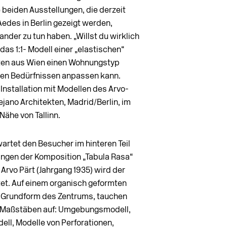
beiden Ausstellungen, die derzeit
Aedes in Berlin gezeigt werden,
nder zu tun haben. „Willst du wirklich
das 1:1- Modell einer „elastischen“
ten aus Wien einen Wohnungstyp
nen Bedürfnissen anpassen kann.
Installation mit Modellen des Arvo-
jano Architekten, Madrid/Berlin, im
Nähe von Tallinn.
rtet den Besucher im hinteren Teil
lingen der Komposition „Tabula Rasa“
rvo Pärt (Jahrgang 1935) wird der
et. Auf einem organisch geformten
e Grundform des Zentrums, tauchen
n Maßstäben auf: Umgebungsmodell,
ll, Modelle von Perforationen,