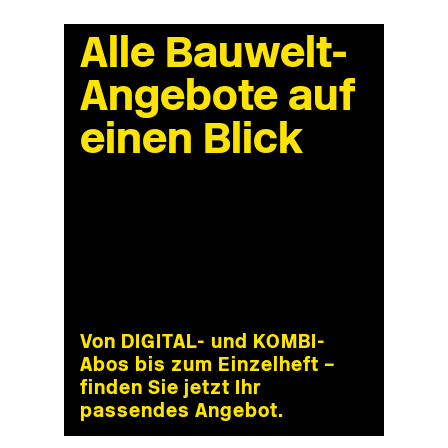
Alle Bauwelt-
Angebote auf
einen Blick
Von DIGITAL- und KOMBI-
Abos bis zum Einzelheft –
finden Sie jetzt Ihr
passendes Angebot.