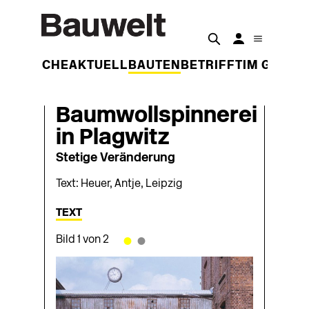
DER WOCHE
AKTUELL
BAUTEN
BETRIFFT
IM GESPR
Baumwollspinnerei
in Plagwitz
Stetige Veränderung
Text: Heuer, Antje, Leipzig
TEXT
•
•
Bild 1 von 2