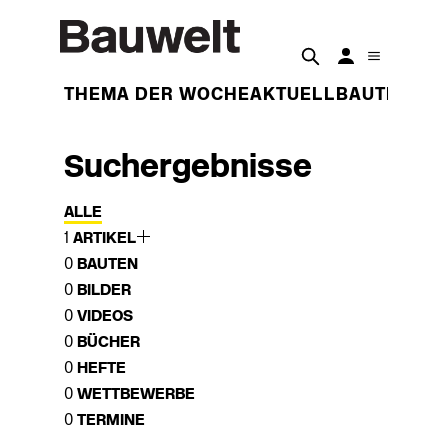
THEMA DER WOCHE
AKTUELL
BAUTEN
BET
Suchergebnisse
ALLE
1
ARTIKEL
0
BAUTEN
0
BILDER
0
VIDEOS
0
BÜCHER
0
HEFTE
0
WETTBEWERBE
0
TERMINE