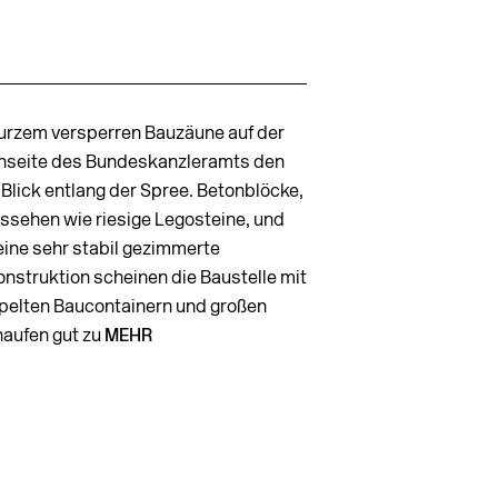
kurzem versperren Bauzäune auf der
nseite des Bundeskanzleramts den
 Blick entlang der Spree. Betonblöcke,
ussehen wie riesige Legosteine, und
eine sehr stabil gezimmerte
nstruk­tion scheinen die Baustelle mit
pelten Baucontainern und großen
aufen gut zu
MEHR