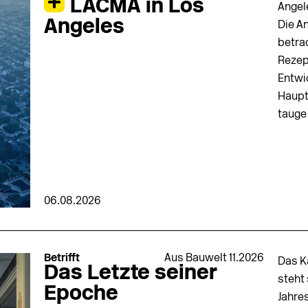
LACMA in Los
Angel
Angeles
Die A
betra
Rezep
Entwi
Haupt
tauge
06.08.2026
Betrifft
Aus Bauwelt 11.2026
Das K
Das Letzte seiner
steht
Epoche
Jahre