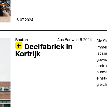
16.07.2024
Bauten
Aus Bauwelt 6.2024
Die Si
Deelfabriek in
immer
Kortrijk
ist s
gewis
andrer
hunde
eins­t
gleic