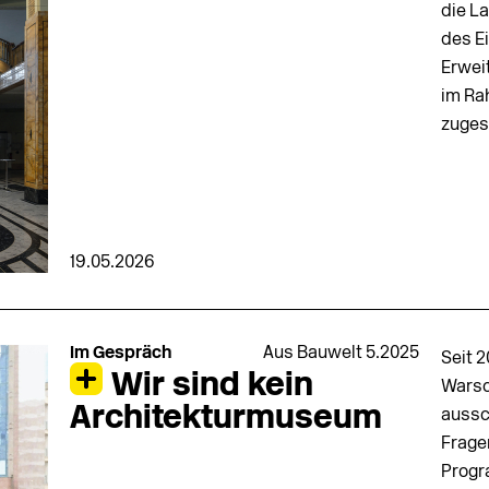
die L
des E
Erwei
im Ra
zuges
19.05.2026
Im Gespräch
Aus Bauwelt 5.2025
Seit 
Wir sind kein
Warsc
Architekturmuseum
aussc
Fragen
Progr