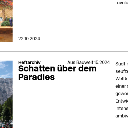
revol
22.10.2024
Heftarchiv
Aus Bauwelt 15.2024
Südti
Schatten über dem
seufz
Paradies
Weltk
einer 
gewor
Entwi
intens
ambiv