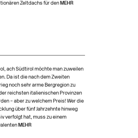
utionären Zeltdachs für den
MEHR
rol, ach Südtirol möchte man zuweilen
en. Da ist die nach dem Zweiten
rieg noch sehr arme Bergregion zu
der reichsten italienischen Provinzen
den – aber zu welchem Preis! Wer die
cklung über fünf Jahrzehnte hinweg
iv verfolgt hat, muss zu einem
alenten
MEHR