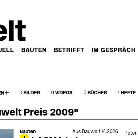
UELL
BAUTEN
BETRIFFT
IM GESPRÄCH
0
BILDER
0
VIDEOS
0
BÜCHER
1
HEFTE
EN
uwelt Preis 2009"
Bauten
Aus Bauwelt 14.2026
Peter