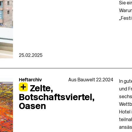
Sie e
Warum
„Fest
25.02.2025
Heftarchiv
Aus Bauwelt 22.2024
In gu
Zelte,
und Fr
Botschaftsviertel,
sechs
Wettb
Oasen
Hotel
teilna
ansäs