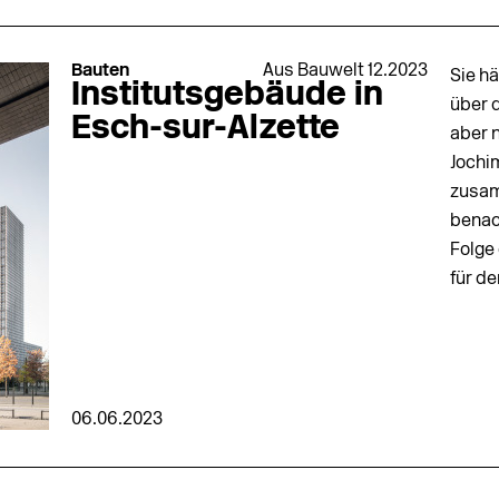
Bauten
Aus Bauwelt 12.2023
Sie hä
Institutsgebäude in
über 
Esch-sur-Alzette
aber n
Jochim
zusam
benac
Folge
für d
06.06.2023