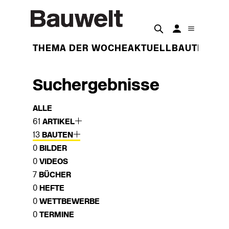
THEMA DER WOCHE
AKTUELL
BAUTEN
BET
Suchergebnisse
ALLE
61
ARTIKEL
13
BAUTEN
0
BILDER
0
VIDEOS
7
BÜCHER
0
HEFTE
0
WETTBEWERBE
0
TERMINE