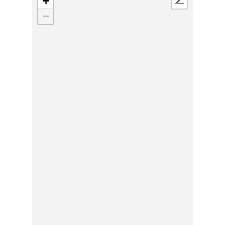
+
📍
−