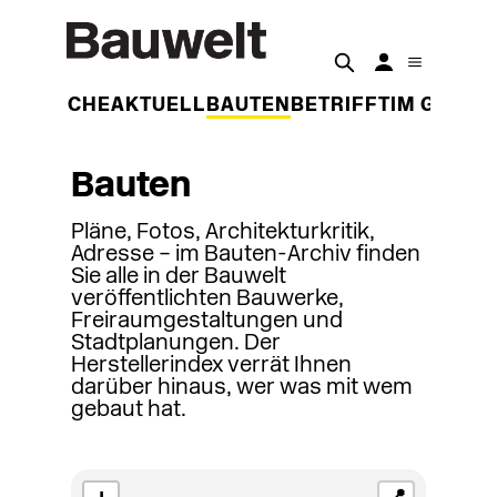
DER WOCHE
AKTUELL
BAUTEN
BETRIFFT
IM GESPR
Bauten
Pläne, Fotos, Architekturkritik,
Adresse – im Bauten-Archiv finden
Sie alle in der Bauwelt
veröffentlichten Bauwerke,
Freiraumgestaltungen und
Stadtplanungen. Der
Herstellerindex verrät Ihnen
darüber hinaus, wer was mit wem
gebaut hat.