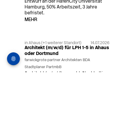
Entwurf an der HafenCity Universität
Hamburg, 50% Arbeitszeit, 3 Jahre
befristet.
MEHR
in Ahaus (+1 weiterer Standort)
14.07.2026
Architekt (m/w/d) für LPH 1-5 in Ahaus
oder Dortmund
farwickgrote partner Architekten BDA
Stadtplaner PartmbB
Architekt (m/w/d) gesucht: Nachhaltige
Projekte, starkes Team, flexible
Arbeitszeiten und beste
Entwicklungschancen in Ahaus oder
Dortmund
MEHR
in Ahaus (+1 weiterer Standort)
14.07.2026