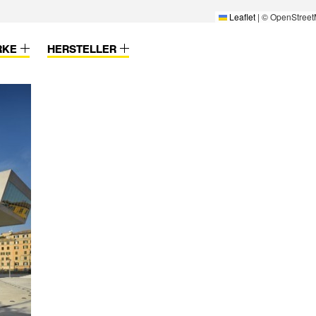
Leaflet
|
© OpenStreet
RKE
HERSTELLER