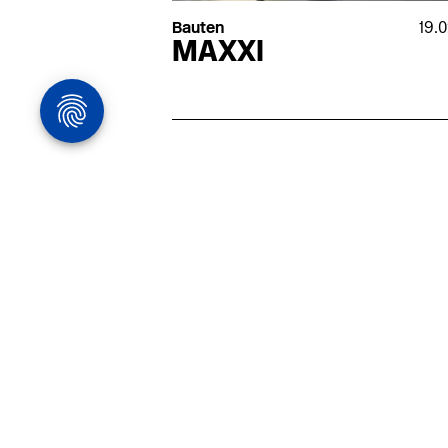
Bauten
19.
MAXXI
Architekturstelle
in Hamburg
22.07
Architekt:in (m/w/d) für
entwurfsstarke Ausführungspla
LPH5 in Hamburg
Henke & Partner
HENKE + PARTNER ist ein
hochspezialisiertes Architekturbür
anspruchsvolle Bauten im