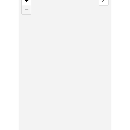
+
📍
−