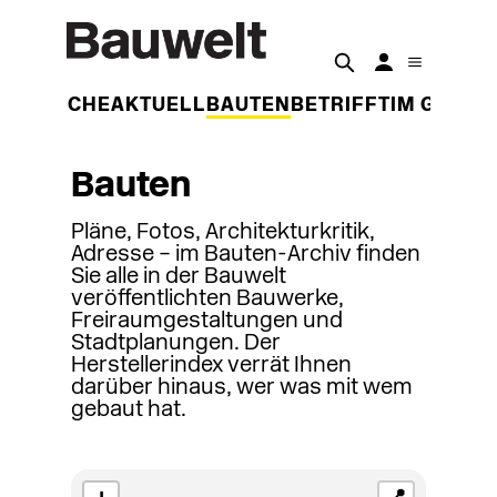
DER WOCHE
AKTUELL
BAUTEN
BETRIFFT
IM GESPR
Bauten
Pläne, Fotos, Architekturkritik,
Adresse – im Bauten-Archiv finden
Sie alle in der Bauwelt
veröffentlichten Bauwerke,
Freiraumgestaltungen und
Stadtplanungen. Der
Herstellerindex verrät Ihnen
darüber hinaus, wer was mit wem
gebaut hat.