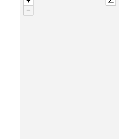
+
📍
−