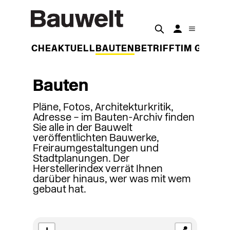
DER WOCHE
AKTUELL
BAUTEN
BETRIFFT
IM GESPR
Bauten
Pläne, Fotos, Architekturkritik,
Adresse – im Bauten-Archiv finden
Sie alle in der Bauwelt
veröffentlichten Bauwerke,
Freiraumgestaltungen und
Stadtplanungen. Der
Herstellerindex verrät Ihnen
darüber hinaus, wer was mit wem
gebaut hat.