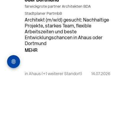
oder Dortmund
farwickgrote partner Architekten BDA
Stadtplaner PartmbB
Architekt (m/w/d) gesucht: Nachhaltige
Projekte, starkes Team, flexible
Arbeitszeiten und beste
Entwicklungschancen in Ahaus oder
Dortmund
MEHR
in Ahaus (+1 weiterer Standort)
14.07.2026
Bauleiter (m/w/d) Bauüberwachung in
Ahaus oder Dortmund
farwickgrote partner Architekten BDA
Stadtplaner PartmbB
Bauleiter (m/w/d) gesucht: Nachhaltige
Projekte, starkes Team, flexible
Arbeitszeiten und beste
Entwicklungschancen in Ahaus oder
Dortmund