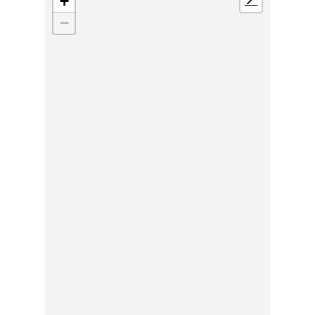
+
📍
−