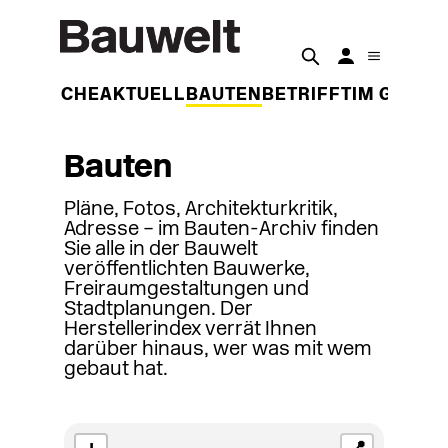
DER WOCHE
AKTUELL
BAUTEN
BETRIFFT
IM GESPR
Bauten
Pläne, Fotos, Architekturkritik,
Adresse – im Bauten-Archiv finden
Sie alle in der Bauwelt
veröffentlichten Bauwerke,
Freiraumgestaltungen und
Stadtplanungen. Der
Herstellerindex verrät Ihnen
darüber hinaus, wer was mit wem
gebaut hat.