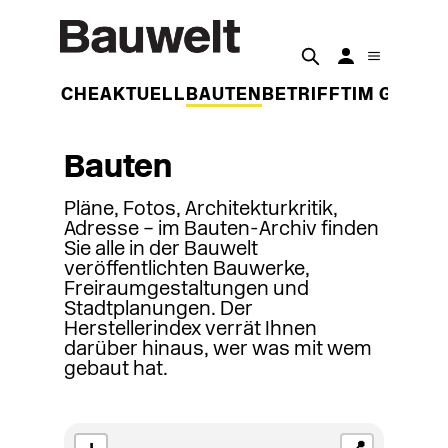
DER WOCHE
AKTUELL
BAUTEN
BETRIFFT
IM GESPR
Bauten
Pläne, Fotos, Architekturkritik,
Adresse – im Bauten-Archiv finden
Sie alle in der Bauwelt
veröffentlichten Bauwerke,
Freiraumgestaltungen und
Stadtplanungen. Der
Herstellerindex verrät Ihnen
darüber hinaus, wer was mit wem
gebaut hat.