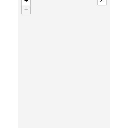
+
📍
−