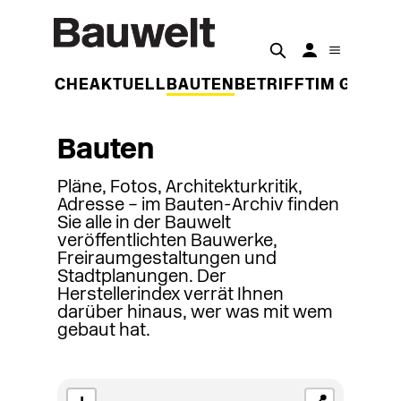
DER WOCHE
AKTUELL
BAUTEN
BETRIFFT
IM GESPR
Bauten
Pläne, Fotos, Architekturkritik,
Adresse – im Bauten-Archiv finden
Sie alle in der Bauwelt
veröffentlichten Bauwerke,
Freiraumgestaltungen und
Stadtplanungen. Der
Herstellerindex verrät Ihnen
darüber hinaus, wer was mit wem
gebaut hat.