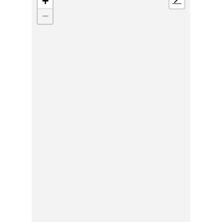
+
📍
−