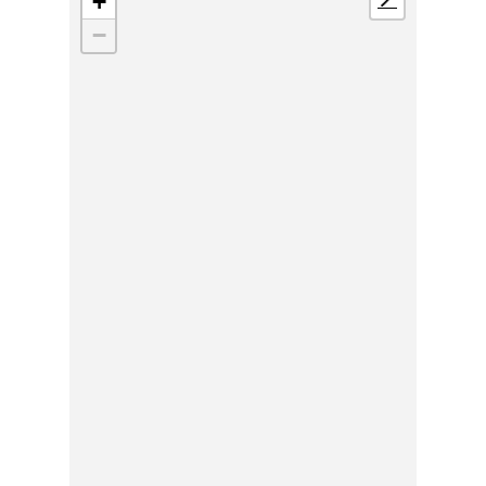
+
📍
−