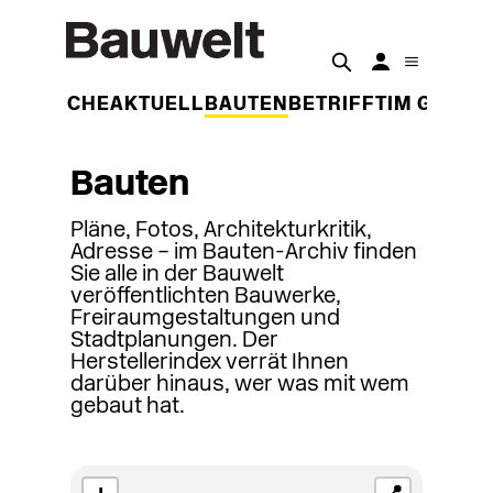
DER WOCHE
AKTUELL
BAUTEN
BETRIFFT
IM GESPR
Bauten
Pläne, Fotos, Architekturkritik,
Adresse – im Bauten-Archiv finden
Sie alle in der Bauwelt
veröffentlichten Bauwerke,
Freiraumgestaltungen und
Stadtplanungen. Der
Herstellerindex verrät Ihnen
darüber hinaus, wer was mit wem
gebaut hat.