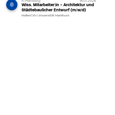
in Hamburg
18.07.2026
Wiss. Mitarbeiter:in – Architektur und
Städtebaulicher Entwurf (m/w/d)
HafenCity Universität Hamburg
Wissenschaftliche Mitarbeit in
Architektur und Städtebaulichem
Entwurf an der HafenCity Universität
Hamburg, 50% Arbeitszeit, 3 Jahre
befristet.
MEHR
in Ahaus (+1 weiterer Standort)
14.07.2026
Architekt (m/w/d) für LPH 1-5 in Ahaus
oder Dortmund
farwickgrote partner Architekten BDA
Stadtplaner PartmbB
Architekt (m/w/d) gesucht: Nachhaltige
Projekte, starkes Team, flexible
Arbeitszeiten und beste
Entwicklungschancen in Ahaus oder