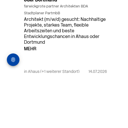
oder Dortmund
farwickgrote partner Architekten BDA
Stadtplaner PartmbB
Architekt (m/w/d) gesucht: Nachhaltige
Projekte, starkes Team, flexible
Arbeitszeiten und beste
Entwicklungschancen in Ahaus oder
Dortmund
MEHR
in Ahaus (+1 weiterer Standort)
14.07.2026
Bauleiter (m/w/d) Bauüberwachung in
Ahaus oder Dortmund
farwickgrote partner Architekten BDA
Stadtplaner PartmbB
Bauleiter (m/w/d) gesucht: Nachhaltige
Projekte, starkes Team, flexible
Arbeitszeiten und beste
Entwicklungschancen in Ahaus oder
Dortmund