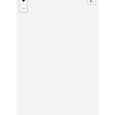
+
📍
−