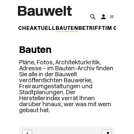
DER WOCHE
AKTUELL
BAUTEN
BETRIFFT
IM GESPR
Bauten
Pläne, Fotos, Architekturkritik,
Adresse – im Bauten-Archiv finden
Sie alle in der Bauwelt
veröffentlichten Bauwerke,
Freiraumgestaltungen und
Stadtplanungen. Der
Herstellerindex verrät Ihnen
darüber hinaus, wer was mit wem
gebaut hat.