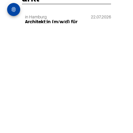
in Hamburg
22.07.2026
Architekt:in (m/w/d) für
entwurfsstarke Ausführungsplanung
LPH5 in Hamburg
Henke & Partner
HENKE + PARTNER ist ein
hochspezialisiertes Architekturbüro für
anspruchsvolle Bauten im
Gesundheits-/Forschungsbau und
Denkmalschutz.
MEHR
in Hamburg
18.07.2026
Wiss. Mitarbeiter:in – Architektur und
Städtebaulicher Entwurf (m/w/d)
HafenCity Universität Hamburg
Wissenschaftliche Mitarbeit in
Architektur und Städtebaulichem