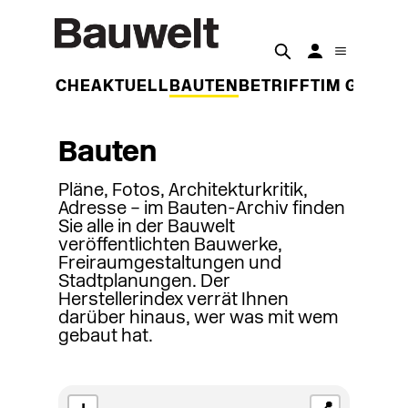
DER WOCHE
AKTUELL
BAUTEN
BETRIFFT
IM GESPR
Bauten
Pläne, Fotos, Architekturkritik,
Adresse – im Bauten-Archiv finden
Sie alle in der Bauwelt
veröffentlichten Bauwerke,
Freiraumgestaltungen und
Stadtplanungen. Der
Herstellerindex verrät Ihnen
darüber hinaus, wer was mit wem
gebaut hat.