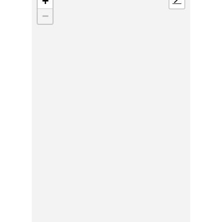
+
📍
−