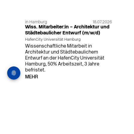
in Hamburg
18.07.2026
Wiss. Mitarbeiter:in – Architektur und
Städtebaulicher Entwurf (m/w/d)
HafenCity Universität Hamburg
Wissenschaftliche Mitarbeit in
Architektur und Städtebaulichem
Entwurf an der HafenCity Universität
Hamburg, 50% Arbeitszeit, 3 Jahre
befristet.
MEHR
in Ahaus (+1 weiterer Standort)
14.07.2026
Architekt (m/w/d) für LPH 1-5 in Ahaus
oder Dortmund
farwickgrote partner Architekten BDA
Stadtplaner PartmbB
Architekt (m/w/d) gesucht: Nachhaltige