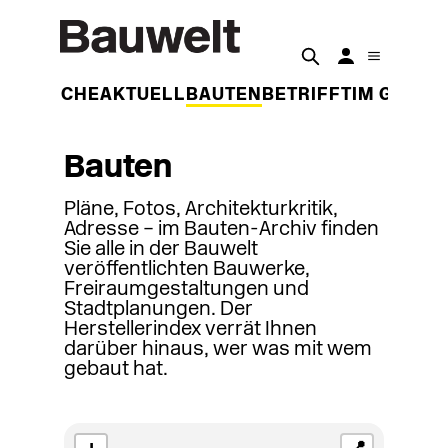
DER WOCHE
AKTUELL
BAUTEN
BETRIFFT
IM GESPR
Bauten
Pläne, Fotos, Architekturkritik,
Adresse – im Bauten-Archiv finden
Sie alle in der Bauwelt
veröffentlichten Bauwerke,
Freiraumgestaltungen und
Stadtplanungen. Der
Herstellerindex verrät Ihnen
darüber hinaus, wer was mit wem
gebaut hat.