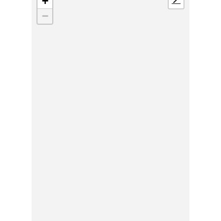
+
📍
−