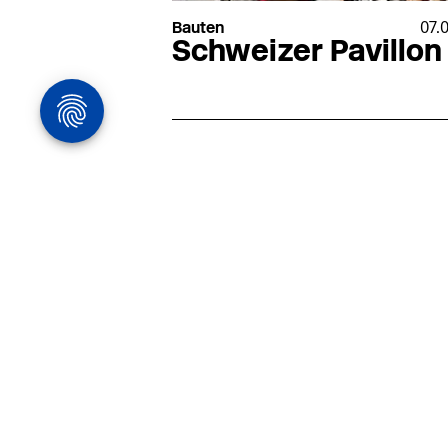
Bauten
07.
Schweizer Pavillon
Architekturstelle
in Hamburg
22.07
Architekt:in (m/w/d) für
entwurfsstarke Ausführungspla
LPH5 in Hamburg
Henke & Partner
HENKE + PARTNER ist ein
hochspezialisiertes Architekturbür
anspruchsvolle Bauten im