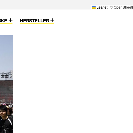
Leaflet
|
© OpenStreet
RKE
HERSTELLER